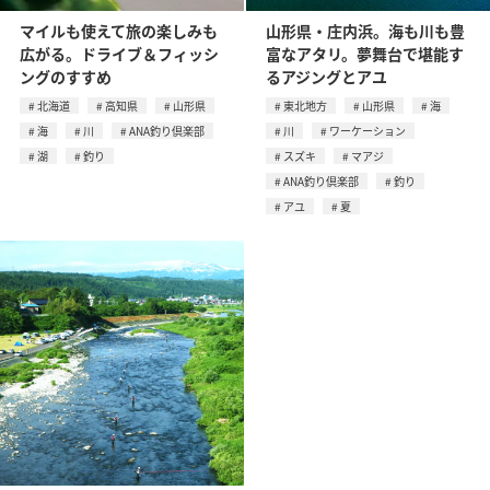
マイルも使えて旅の楽しみも
山形県・庄内浜。海も川も豊
広がる。ドライブ＆フィッシ
富なアタリ。夢舞台で堪能す
ングのすすめ
るアジングとアユ
北海道
高知県
山形県
東北地方
山形県
海
海
川
ANA釣り倶楽部
川
ワーケーション
湖
釣り
スズキ
マアジ
ANA釣り倶楽部
釣り
アユ
夏