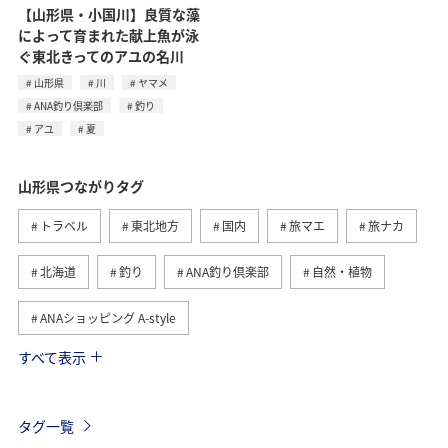
【山形県・小国川】良質な藻
によって育まれた献上魚が泳
ぐ東北きってのアユの名川
山形県
川
ヤマメ
ANA釣り倶楽部
釣り
アユ
夏
山形県つながりタグ
トラベル
東北地方
国内
旅マエ
旅ナカ
北海道
釣り
ANA釣り倶楽部
自然・植物
ANAショッピング A-style
すべて表示
夏
川
グルメ
スキー・スノボ
冬
温泉
ホテル
東京都
熊本県
海
タグ一覧