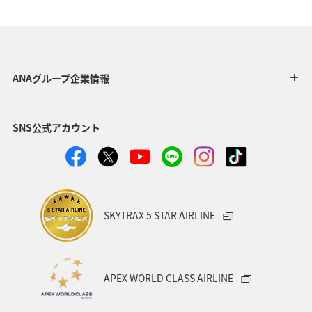
高知県
ANA CA's Note
ワーケーション
アユ
アクティビティ
新潟県
家族旅行
九州地方
秋
紅葉
鹿児島県
旅館
仙台
ANAグループ企業情報
マイルを貯める
宮城県
湖
ANA Mall
SNS公式アカウント
ライフ
日常
ショッピング＆ライフ
A-style秋特集
スズキ
マアジ
ヤマメ
SKYTRAX 5 STAR AIRLINE
APEX WORLD CLASS AIRLINE