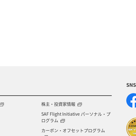
スノボ
冬
温泉
ホテル
東京都
アユ
アクティビティ
新潟県
家族旅行
イルを貯める
宮城県
湖
ANA Mall
ラ
集
スズキ
マアジ
ヤマメ
SN
株主・投資家情報
SAF Flight Initiative パーソナル・プ
ログラム
カーボン・オフセットプログラム