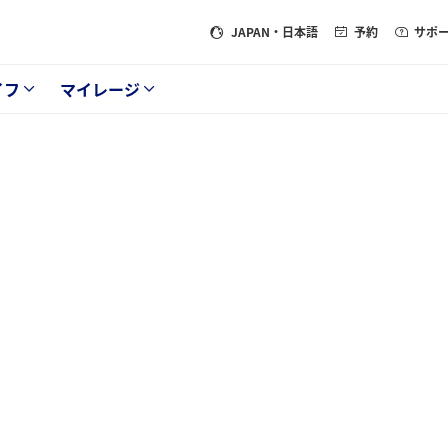
JAPAN
・日本語
予約
サポ
イフ
マイレージ