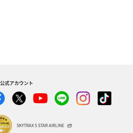
熊本県
海
高知県
九州地方
秋
紅葉
イフ
日常
S公式アカウント
SKYTRAX 5 STAR AIRLINE