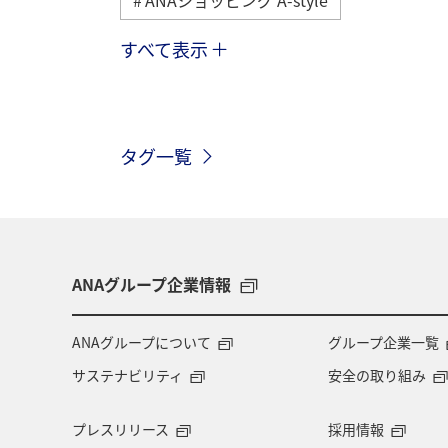
すべて表示
夏
川
グルメ
スキー・
ANA CA's Note
ワーケーション
タグ一覧
鹿児島県
旅館
仙台
マ
ショッピング＆ライフ
A-style秋特
ANAグループ企業情報
ANAグループについて
グループ企業一覧
サステナビリティ
安全の取り組み
プレスリリース
採用情報