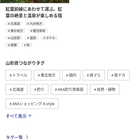
紅葉前線にあわせて選ぶ。紅
葉の絶景と温泉が楽しめる宿
北海道
九州地方
東北地方
鹿児島県
山形県
温泉
ホテル
旅館
秋
山形県つながりタグ
トラベル
東北地方
国内
旅マエ
旅ナカ
北海道
釣り
ANA釣り倶楽部
自然・植物
ANAショッピング A-style
すべて表示
夏
川
グルメ
スキー・スノボ
冬
温泉
ホテル
東京都
熊本県
海
タグ一覧