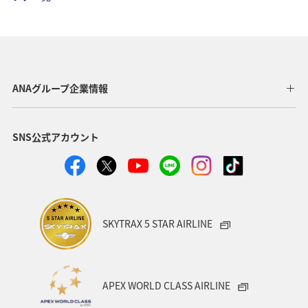
高知県
ANA CA's Note
ワーケーション
アユ
アクティビティ
新潟県
家族旅行
九州地方
秋
紅葉
鹿児島県
旅館
仙台
ANAグループ企業情報
マイルを貯める
宮城県
湖
ANA Mall
SNS公式アカウント
ライフ
日常
ショッピング＆ライフ
A-style秋特集
スズキ
マアジ
ヤマメ
SKYTRAX 5 STAR AIRLINE
APEX WORLD CLASS AIRLINE