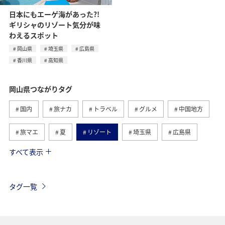
日本にもエーゲ海があった?!
ギリシャのリゾート気分が味
わえるスポット
岡山県
埼玉県
広島県
香川県
高知県
岡山県つながりタグ
国内
旅ナカ
トラベル
グルメ
中国地方
旅マエ
夏
リゾート
埼玉県
広島県
すべて表示
香川県
高知県
タグ一覧