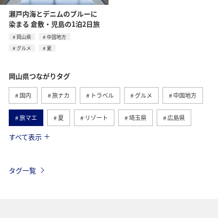
瀬戸内海とデニムのブルーに
染まる 倉敷・児島の1泊2日旅
岡山県
中国地方
グルメ
夏
岡山県つながりタグ
国内
旅ナカ
トラベル
グルメ
中国地方
旅マエ
夏
リゾート
埼玉県
広島県
すべて表示
香川県
高知県
タグ一覧