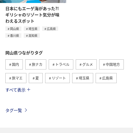
日本にもエーゲ海があった?!
ギリシャのリゾート気分が味
わえるスポット
岡山県
埼玉県
広島県
香川県
高知県
岡山県つながりタグ
国内
旅ナカ
トラベル
グルメ
中国地方
旅マエ
夏
リゾート
埼玉県
広島県
すべて表示
香川県
高知県
タグ一覧