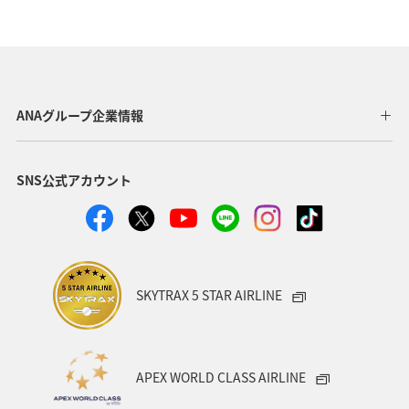
ホテル
温泉
自然・植物
アクティビティ
スキー・スノボ
日本の歴史・文化・芸術
北海道
世界遺産
歴史・文化・芸術
イワナ
トラウト
ANAグループ企業情報
アユ
ワカサギ
湖
冬
SNS公式アカウント
SKYTRAX 5 STAR AIRLINE
APEX WORLD CLASS AIRLINE