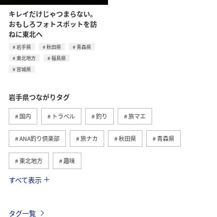
キレイだけじゃつまらない。
おもしろフォトスポットを訪
ねに東北へ
岩手県
秋田県
青森県
東北地方
福島県
宮城県
岩手県つながりタグ
国内
トラベル
釣り
旅マエ
ANA釣り倶楽部
旅ナカ
秋田県
青森県
東北地方
趣味
すべて表示
春
川
ヤマメ
夏
フォトジェニックな写真を撮る
福島県
宮城県
タグ一覧