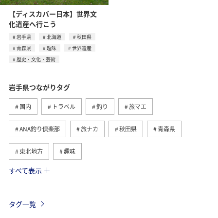
【ディスカバー日本】世界文
化遺産へ行こう
岩手県
北海道
秋田県
青森県
趣味
世界遺産
歴史・文化・芸術
岩手県つながりタグ
国内
トラベル
釣り
旅マエ
ANA釣り倶楽部
旅ナカ
秋田県
青森県
東北地方
趣味
すべて表示
春
川
ヤマメ
夏
フォトジェニックな写真を撮る
福島県
宮城県
タグ一覧