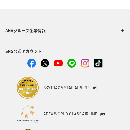
ホテル
温泉
自然・植物
アクティビティ
スキー・スノボ
日本の歴史・文化・芸術
北海道
世界遺産
歴史・文化・芸術
トラウト
アユ
ANAグループ企業情報
イワナ
ワカサギ
湖
冬
SNS公式アカウント
SKYTRAX 5 STAR AIRLINE
APEX WORLD CLASS AIRLINE