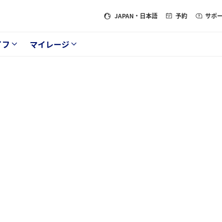
JAPAN
・日本語
予約
サポ
イフ
マイレージ