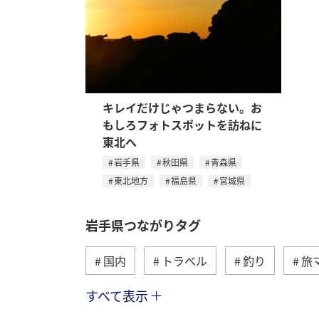
キレイだけじゃつまらない。お
もしろフォトスポットを訪ねに
東北へ
岩手県
秋田県
青森県
東北地方
福島県
宮城県
岩手県つながりタグ
国内
トラベル
釣り
旅
すべて表示
春
川
ヤマメ
夏