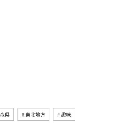
森県
東北地方
趣味
ホテル
温泉
自然・植物