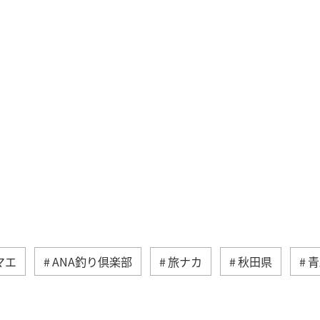
マエ
ANA釣り倶楽部
旅ナカ
秋田県
青
フォトジェニックな写真を撮る
福島県
宮城県