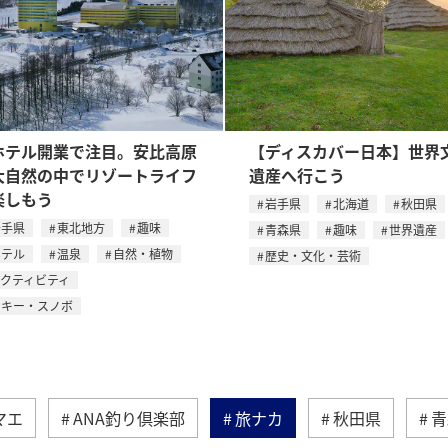
ホテル開業で注目。安比高原
【ディスカバー日本】世界
大自然の中でリゾートライフ
遺産へ行こう
楽しもう
岩手県
北海道
秋田県
岩手県
東北地方
趣味
青森県
趣味
世界遺産
ホテル
温泉
自然・植物
歴史・文化・芸術
アクティビティ
スキー・スノボ
マエ
ANA釣り倶楽部
旅ナカ
秋田県
青