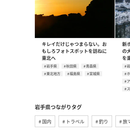
キレイだけじゃつまらない。お
新
もしろフォトスポットを訪ねに
の
東北へ
を
岩手県
秋田県
青森県
東北地方
福島県
宮城県
岩手県つながりタグ
国内
トラベル
釣り
旅