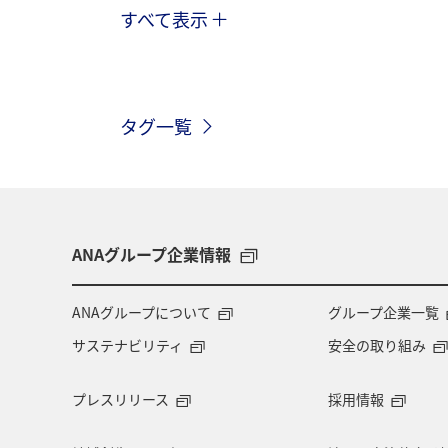
すべて表示
春
川
ヤマメ
夏
アクティビティ
スキー・スノボ
タグ一覧
アユ
ワカサギ
湖
冬
ANAグループ企業情報
ANAグループについて
グループ企業一覧
サステナビリティ
安全の取り組み
プレスリリース
採用情報