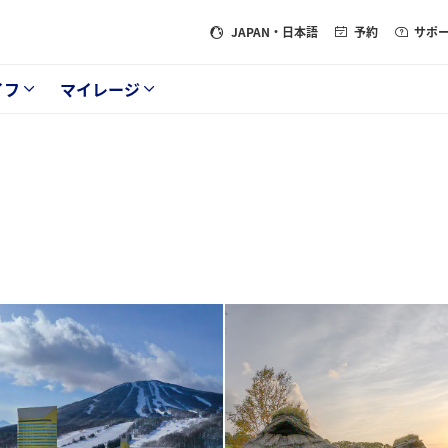
JAPAN
・日本語
予約
サポ
イフ
マイレージ