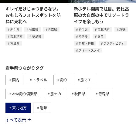
キレイだけじゃつまらない。
新ホテル開業で注目。安比高
おもしろフォトスポットを訪
原の大自然の中でリゾートラ
ねに東北へ
イフを楽しもう
岩手県
秋田県
青森県
岩手県
東北地方
趣味
東北地方
福島県
ホテル
温泉
宮城県
自然・植物
アクティビティ
スキー・スノボ
岩手県つながりタグ
国内
トラベル
釣り
旅マエ
ANA釣り倶楽部
旅ナカ
秋田県
青森県
東北地方
趣味
すべて表示
春
川
ヤマメ
夏
フォトジェニックな写真を撮る
福島県
宮城県