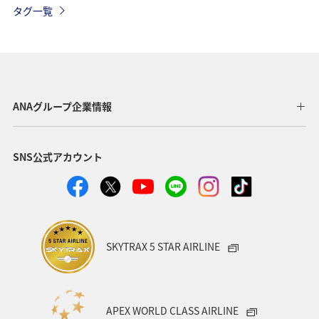
タグ一覧
ホテル
温泉
自然・植物
アクティビティ
スキー・スノボ
日本の歴史・文化・芸術
北海道
世界遺産
歴史・文化・芸術
トラウト
アユ
ANAグループ企業情報
ワカサギ
湖
冬
イワナ
SNS公式アカウント
SKYTRAX 5 STAR AIRLINE
APEX WORLD CLASS AIRLINE