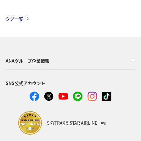
自然・植物
山口県
広島県
和歌山県
タグ一覧
関西地方
福岡県
北海道
サイクリング
秋のアクティビティ
趣味
日本の歴史・文化・芸術
歴史・文化・芸術
滋賀県
イワナ
イシダイ
ANAグループ企業情報
マダイ
海
ブリ
マアジ
アオリイカ
SNS公式アカウント
冬
SKYTRAX 5 STAR AIRLINE