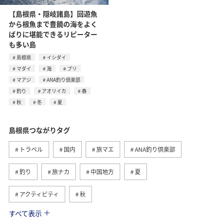
【島根県・隠岐諸島】回遊魚
から根魚まで豊饒の海をよく
ばりに堪能できるリピーター
も多い島
島根県
イシダイ
マダイ
海
ブリ
マアジ
ANA釣り倶楽部
釣り
アオリイカ
春
秋
冬
夏
島根県つながりタグ
トラベル
国内
旅マエ
ANA釣り倶楽部
釣り
旅ナカ
中国地方
夏
アクティビティ
秋
すべて表示
京都府
川
アユ
長野県
春