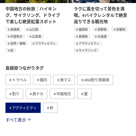
中国地方の秋旅：ハイキン
ラクに風を切って景色を満
グ、サイクリング、ドライブ
喫。eバイクレンタルで絶景
で楽しむ絶景紅葉スポット
巡りできる観光地
島根県
山口県
福岡県
長野県
京都府
中国地方
広島県
島根県
北海道
自然・植物
アクティビティ
アクティビティ
秋
サイクリング
島根県つながりタグ
トラベル
国内
旅マエ
ANA釣り倶楽部
釣り
旅ナカ
中国地方
夏
アクティビティ
秋
すべて表示
京都府
川
アユ
長野県
春
自然・植物
山口県
広島県
和歌山県