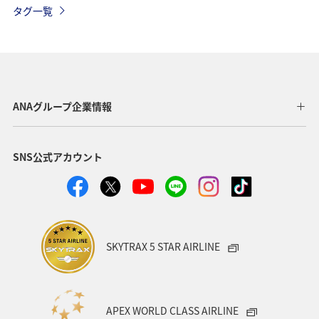
タグ一覧
関西地方
福岡県
北海道
サイクリング
秋のアクティビティ
趣味
日本の歴史・文化・芸術
歴史・文化・芸術
滋賀県
イシダイ
マダイ
ANAグループ企業情報
海
ブリ
マアジ
アオリイカ
冬
SNS公式アカウント
イワナ
SKYTRAX 5 STAR AIRLINE
APEX WORLD CLASS AIRLINE