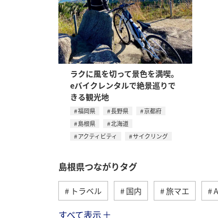
ラクに風を切って景色を満喫。
eバイクレンタルで絶景巡りで
きる観光地
福岡県
長野県
京都府
島根県
北海道
アクティビティ
サイクリング
島根県つながりタグ
トラベル
国内
旅マエ
すべて表示
京都府
川
アユ
長野県