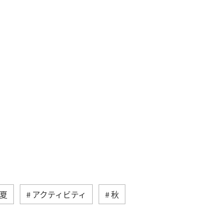
夏
アクティビティ
秋
和歌山県
関西地方
福岡県