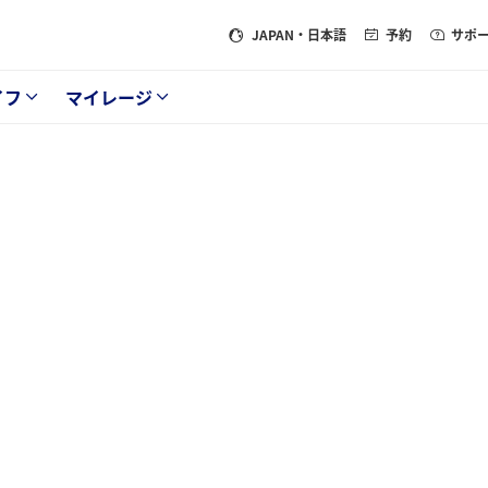
JAPAN
・日本語
予約
サポ
イフ
マイレージ