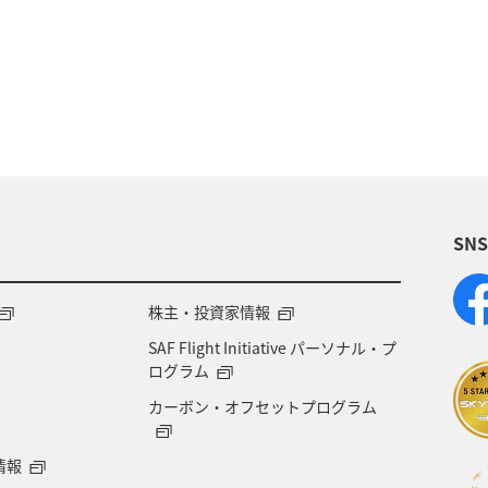
クティビティ
趣味
日本の歴史・文化・芸術
海
ブリ
マアジ
アオリイカ
冬
SN
株主・投資家情報
SAF Flight Initiative パーソナル・プ
ログラム
カーボン・オフセットプログラム
情報