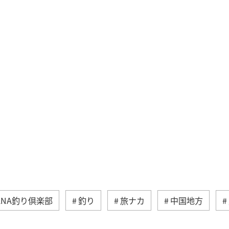
ANA釣り倶楽部
釣り
旅ナカ
中国地方
春
自然・植物
山口県
広島県