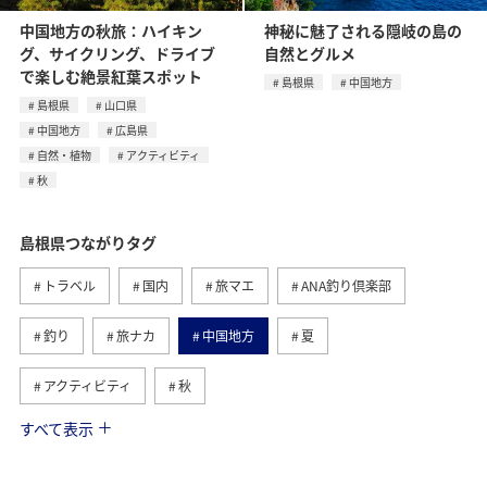
中国地方の秋旅：ハイキン
神秘に魅了される隠岐の島の
グ、サイクリング、ドライブ
自然とグルメ
で楽しむ絶景紅葉スポット
島根県
中国地方
島根県
山口県
中国地方
広島県
自然・植物
アクティビティ
秋
島根県つながりタグ
トラベル
国内
旅マエ
ANA釣り倶楽部
釣り
旅ナカ
中国地方
夏
アクティビティ
秋
すべて表示
京都府
川
アユ
長野県
春
自然・植物
山口県
広島県
和歌山県