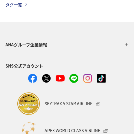
タグ一覧
関西地方
福岡県
北海道
サイクリング
秋のアクティビティ
趣味
日本の歴史・文化・芸術
歴史・文化・芸術
滋賀県
イシダイ
マダイ
ANAグループ企業情報
海
ブリ
マアジ
アオリイカ
冬
SNS公式アカウント
イワナ
SKYTRAX 5 STAR AIRLINE
APEX WORLD CLASS AIRLINE