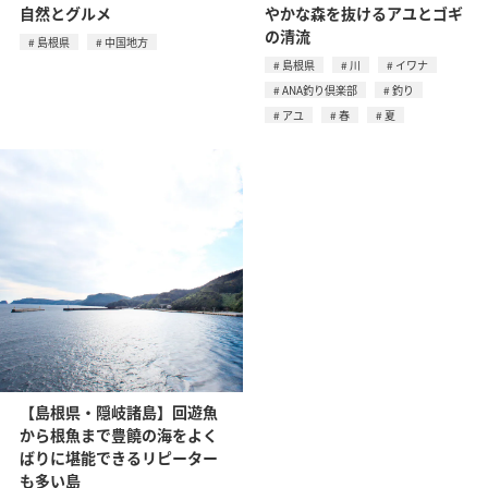
自然とグルメ
やかな森を抜けるアユとゴギ
の清流
島根県
中国地方
島根県
川
イワナ
ANA釣り倶楽部
釣り
アユ
春
夏
【島根県・隠岐諸島】回遊魚
から根魚まで豊饒の海をよく
ばりに堪能できるリピーター
も多い島