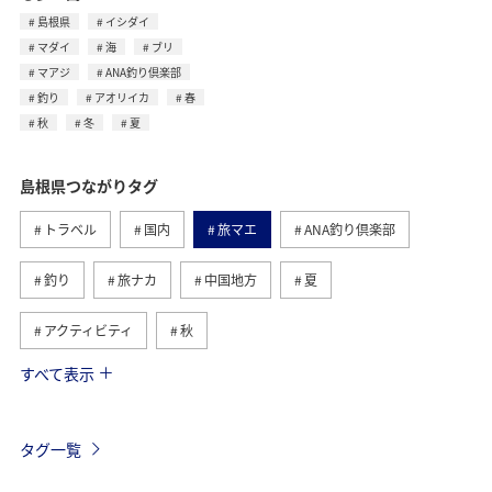
島根県
イシダイ
マダイ
海
ブリ
マアジ
ANA釣り倶楽部
釣り
アオリイカ
春
秋
冬
夏
島根県つながりタグ
トラベル
国内
旅マエ
ANA釣り倶楽部
釣り
旅ナカ
中国地方
夏
アクティビティ
秋
すべて表示
京都府
川
アユ
長野県
春
自然・植物
山口県
広島県
和歌山県
タグ一覧
関西地方
福岡県
北海道
サイクリング