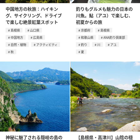
中国地方の秋旅：ハイキン
釣りもグルメも魅力の日本の
グ、サイクリング、ドライブ
川魚。鮎（アユ）で楽しむ、
で楽しむ絶景紅葉スポット
初夏からの旅
島根県
山口県
京都府
島根県
中国地方
広島県
和歌山県
ANA釣り倶楽部
自然・植物
アクティビティ
釣り
川
アユ
秋
夏
神秘に魅了される隠岐の島の
【島根県・高津川】山陰の穏