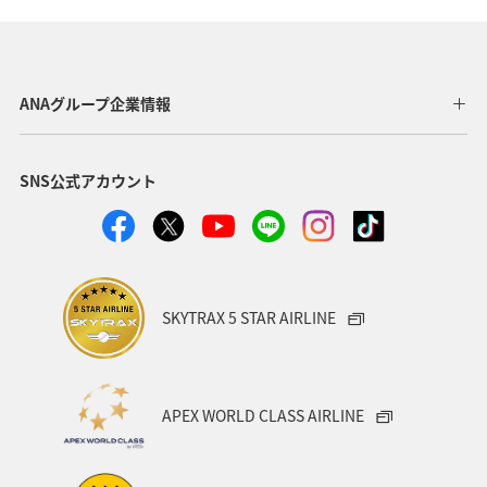
秋のアクティビティ
趣味
日本の歴史・文化・芸術
歴史・文化・芸術
滋賀県
イワナ
イシダイ
ANAグループ企業情報
マダイ
海
ブリ
マアジ
アオリイカ
SNS公式アカウント
冬
SKYTRAX 5 STAR AIRLINE
APEX WORLD CLASS AIRLINE