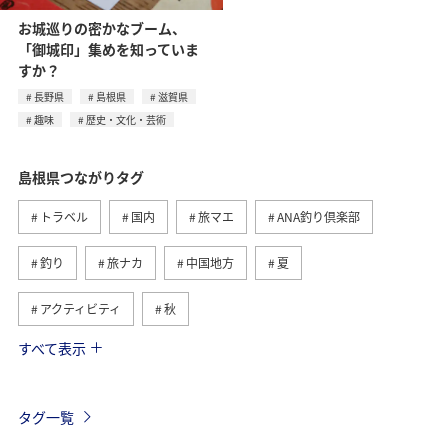
お城巡りの密かなブーム、
「御城印」集めを知っていま
すか？
長野県
島根県
滋賀県
趣味
歴史・文化・芸術
島根県つながりタグ
トラベル
国内
旅マエ
ANA釣り倶楽部
釣り
旅ナカ
中国地方
夏
アクティビティ
秋
すべて表示
京都府
川
アユ
長野県
春
自然・植物
山口県
広島県
和歌山県
タグ一覧
関西地方
福岡県
北海道
サイクリング