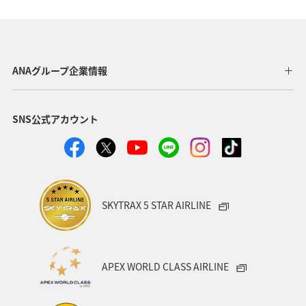
秋のアクティビティ
趣味
日本の歴史・文化・芸術
歴史・文化・芸術
滋賀県
イシダイ
マダイ
ANAグループ企業情報
海
ブリ
マアジ
アオリイカ
冬
SNS公式アカウント
イワナ
SKYTRAX 5 STAR AIRLINE
APEX WORLD CLASS AIRLINE