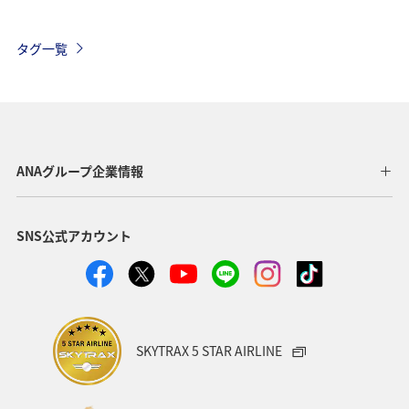
自然・植物
山口県
広島県
和歌山県
タグ一覧
関西地方
福岡県
北海道
サイクリング
秋のアクティビティ
趣味
日本の歴史・文化・芸術
歴史・文化・芸術
滋賀県
イワナ
イシダイ
ANAグループ企業情報
マダイ
海
ブリ
マアジ
アオリイカ
SNS公式アカウント
冬
SKYTRAX 5 STAR AIRLINE