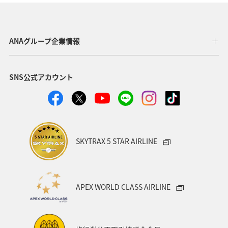
長野県
東北地方
関西地方
山形県
静岡県
群馬県
四国地方
関東・甲信越地方
ANAグループ企業情報
北陸地方
徳島県
宮崎県
鳥取県
SNS公式アカウント
神奈川県
東京都
埼玉県
福井県
熊本県
岩手県
青森県
九州地方
大分県
島根県
中国地方
富山県
アクティビティ
SKYTRAX 5 STAR AIRLINE
ANAグルメマイル
歴史・文化・芸術
京都府
自然・植物
ワーケーション
スズキ
大阪府
APEX WORLD CLASS AIRLINE
タイ
バンコク
山口県
宮城県
アメリカ・カナダ・中南米
イギリス
韓国