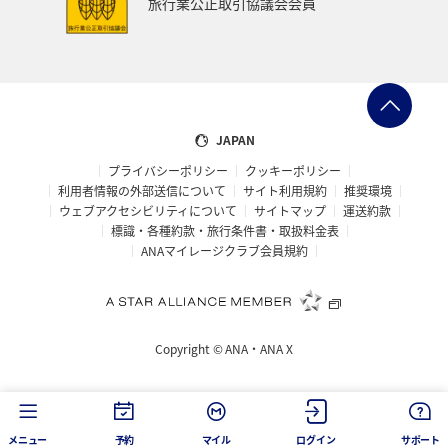
旅行業公正取引協議会会員
ニュージーランド
カナダ
バンクーバー
日光
福岡県
福島県
東海地方
マリンスポーツ
マアジ
フナ
コイ
クロダイ
石川県
JAPAN
プライバシーポリシー
クッキーポリシー
千葉県
茨城県
グルメ
利用者情報の外部送信について
サイト利用規約
推奨環境
ウェブアクセシビリティについて
サイトマップ
運送約款
標識・各種約款・旅行条件書・取扱料金表
ANAマイレージクラブ会員規約
Copyright ©
ANA・ANA X
メニュー
予約
マイル
ログイン
サポート