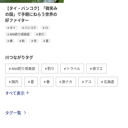
【タイ・バンコク】「微笑み
の国」で手軽にねらう世界の
好ファイター
タイ
バンコク
川
ANA釣り倶楽部
釣り
春
秋
冬
夏
川つながりタグ
ANA釣り倶楽部
釣り
トラベル
旅マエ
国内
夏
春
旅ナカ
アユ
北海道
すべて表示
秋
ヤマメ
湖
海
イワナ
トラウト
栃木県
アマゴ
岐阜県
海外
タグ一覧
高知県
和歌山県
秋田県
ライフ
冬