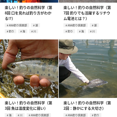
楽しい！釣りの自然科学（第
楽しい！釣りの自然科学（第
8回 口を見れば釣り方がわか
7回 釣りでも活躍するリチウ
る⁉）
ム電池とは？）
ANA釣り倶楽部
湖
ANA釣り倶楽部
湖
釣り
海
川
釣り
海
川
楽しい！釣りの自然科学（第
楽しい！釣りの自然科学（第
3回 魚は温度変化に弱い）
2回：静かにする大切さ）
海
川
ANA釣り倶楽部
ANA釣り倶楽部
釣り