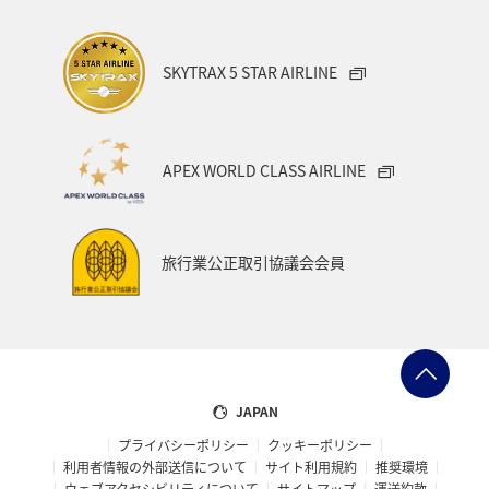
中国地方
富山県
アクティビティ
SKYTRAX 5 STAR AIRLINE
ANAグルメマイル
歴史・文化・芸術
京都府
自然・植物
ワーケーション
スズキ
大阪府
APEX WORLD CLASS AIRLINE
タイ
バンコク
山口県
宮城県
アメリカ・カナダ・中南米
イギリス
韓国
旅行業公正取引協議会会員
ニュージーランド
カナダ
バンクーバー
日光
福岡県
福島県
東海地方
マリンスポーツ
マアジ
フナ
コイ
クロダイ
石川県
JAPAN
プライバシーポリシー
クッキーポリシー
千葉県
茨城県
グルメ
利用者情報の外部送信について
サイト利用規約
推奨環境
ウェブアクセシビリティについて
サイトマップ
運送約款