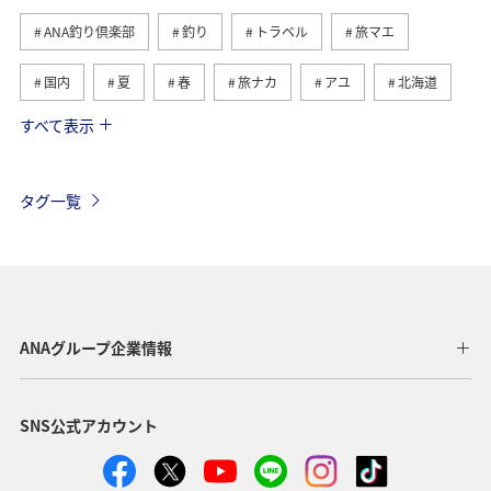
ANA釣り倶楽部
釣り
トラベル
旅マエ
国内
夏
春
旅ナカ
アユ
北海道
すべて表示
秋
ヤマメ
湖
海
イワナ
トラウト
栃木県
アマゴ
岐阜県
海外
タグ一覧
高知県
和歌山県
秋田県
ライフ
冬
長野県
東北地方
関西地方
山形県
静岡県
群馬県
四国地方
関東・甲信越地方
ANAグループ企業情報
北陸地方
徳島県
宮崎県
鳥取県
SNS公式アカウント
神奈川県
東京都
埼玉県
福井県
熊本県
岩手県
青森県
九州地方
大分県
島根県