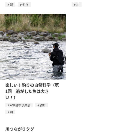
湖
釣り
川
楽しい！釣りの自然科学（第
1回 逃がした魚は大き
い！）
ANA釣り倶楽部
釣り
川
川つながりタグ