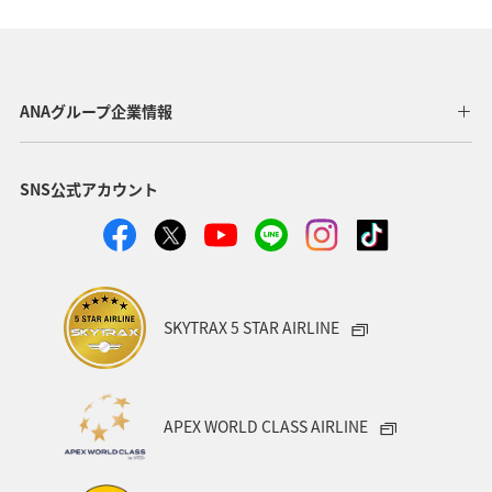
長野県
東北地方
関西地方
山形県
静岡県
群馬県
四国地方
関東・甲信越地方
ANAグループ企業情報
北陸地方
徳島県
宮崎県
鳥取県
SNS公式アカウント
神奈川県
東京都
埼玉県
福井県
熊本県
岩手県
青森県
九州地方
大分県
島根県
中国地方
富山県
アクティビティ
SKYTRAX 5 STAR AIRLINE
ANAグルメマイル
歴史・文化・芸術
京都府
自然・植物
ワーケーション
スズキ
大阪府
APEX WORLD CLASS AIRLINE
タイ
バンコク
ニュージーランド