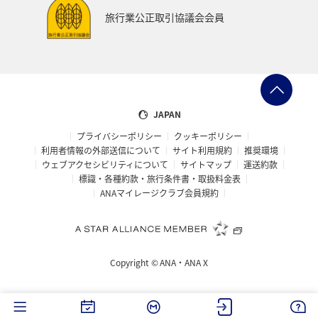
アメリカ・カナダ・中南米
イギリス
韓国
旅行業公正取引協議会会員
山口県
宮城県
東海地方
福岡県
カナダ
バンクーバー
日光
福島県
マリンスポーツ
マアジ
フナ
コイ
クロダイ
石川県
JAPAN
プライバシーポリシー
クッキーポリシー
千葉県
茨城県
グルメ
利用者情報の外部送信について
サイト利用規約
推奨環境
ウェブアクセシビリティについて
サイトマップ
運送約款
標識・各種約款・旅行条件書・取扱料金表
ANAマイレージクラブ会員規約
Copyright ©
ANA・ANA X