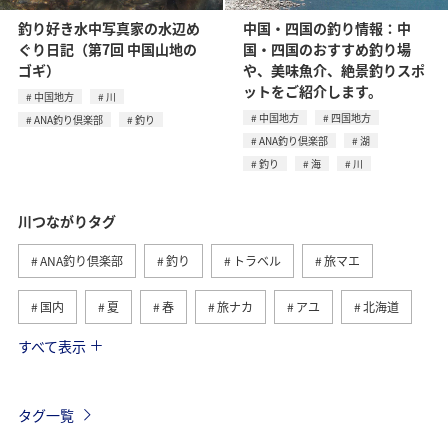
釣り好き水中写真家の水辺め
中国・四国の釣り情報：中
ぐり日記（第7回 中国山地の
国・四国のおすすめ釣り場
ゴギ）
や、美味魚介、絶景釣りスポ
ットをご紹介します。
中国地方
川
中国地方
四国地方
ANA釣り倶楽部
釣り
ANA釣り倶楽部
湖
釣り
海
川
川つながりタグ
ANA釣り倶楽部
釣り
トラベル
旅マエ
国内
夏
春
旅ナカ
アユ
北海道
すべて表示
秋
ヤマメ
湖
海
イワナ
トラウト
栃木県
アマゴ
岐阜県
海外
タグ一覧
高知県
和歌山県
秋田県
ライフ
冬