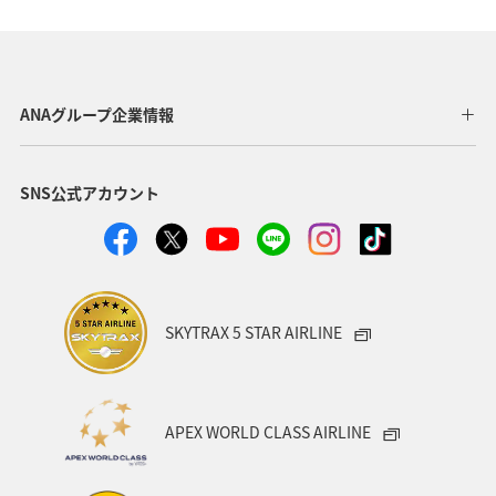
長野県
東北地方
関西地方
山形県
静岡県
群馬県
四国地方
関東・甲信越地方
ANAグループ企業情報
北陸地方
徳島県
宮崎県
鳥取県
SNS公式アカウント
神奈川県
東京都
埼玉県
福井県
熊本県
岩手県
青森県
九州地方
大分県
島根県
中国地方
富山県
アクティビティ
SKYTRAX 5 STAR AIRLINE
ANAグルメマイル
歴史・文化・芸術
京都府
自然・植物
ワーケーション
スズキ
大阪府
APEX WORLD CLASS AIRLINE
タイ
バンコク
ニュージーランド