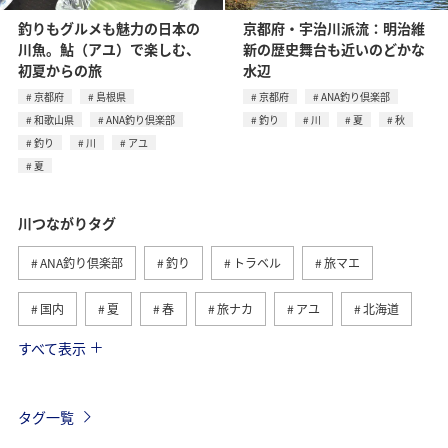
釣りもグルメも魅力の日本の
京都府・宇治川派流：明治維
川魚。鮎（アユ）で楽しむ、
新の歴史舞台も近いのどかな
初夏からの旅
水辺
京都府
島根県
京都府
ANA釣り倶楽部
和歌山県
ANA釣り倶楽部
釣り
川
夏
秋
釣り
川
アユ
夏
川つながりタグ
ANA釣り倶楽部
釣り
トラベル
旅マエ
国内
夏
春
旅ナカ
アユ
北海道
すべて表示
秋
ヤマメ
湖
海
イワナ
トラウト
栃木県
アマゴ
岐阜県
海外
タグ一覧
高知県
和歌山県
秋田県
ライフ
冬