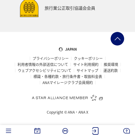
アメリカ・カナダ・中南米
イギリス
韓国
旅行業公正取引協議会会員
山口県
宮城県
東海地方
福岡県
カナダ
バンクーバー
日光
福島県
マリンスポーツ
マアジ
フナ
コイ
クロダイ
石川県
JAPAN
プライバシーポリシー
クッキーポリシー
千葉県
茨城県
グルメ
利用者情報の外部送信について
サイト利用規約
推奨環境
ウェブアクセシビリティについて
サイトマップ
運送約款
標識・各種約款・旅行条件書・取扱料金表
ANAマイレージクラブ会員規約
Copyright ©
ANA・ANA X