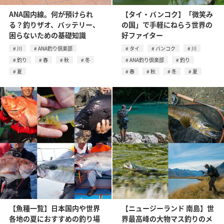
ANA国内線。何が預けられ
【タイ・バンコク】「微笑み
る？釣りザオ、バッテリー、
の国」で手軽にねらう世界の
困らないための基礎知識
好ファイター
川
ANA釣り倶楽部
タイ
バンコク
川
釣り
春
秋
冬
ANA釣り倶楽部
釣り
夏
春
秋
冬
夏
【魚種一覧】日本国内や世界
【ニュージーランド 南島】世
各地の夏におすすめの釣り場
界最高峰の大物マス釣りのメ