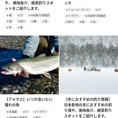
や、 美味魚介、絶景釣りスポ
ッカ
ットをご紹介します。
ニュージーランド
川
海
川
ANA釣り倶楽部
トラウト
ANA釣り倶楽部
湖
釣り
春
秋
釣り
秋
冬
冬
夏
【アメマス】いつか会いたい
【冬におすすめの釣り情報】
憧れの魚
日本各地の冬におすすめの釣
り場や、美味魚介、絶景釣り
北海道
川
トラウト
スポットをご紹介します。
ANA釣り倶楽部
釣り