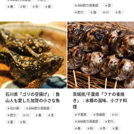
ANA釣り倶楽部
湖
春
秋
冬
夏
釣り
海
川
冬
石川県「ゴリの空揚げ」：魯
茨城県/千葉県「フナの雀焼
山人も愛した加賀の小さな魚
き」：水郷の滋味、小ブナ料
理
石川県
ANA釣り倶楽部
千葉県
茨城県
川
釣り
川
春
冬
ANA釣り倶楽部
釣り
夏
秋
春
秋
冬
夏