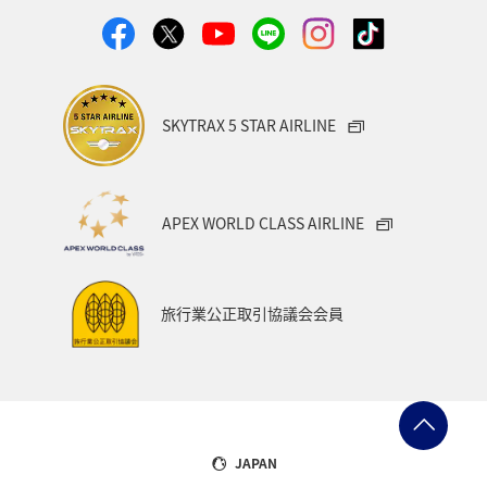
岩手県
青森県
九州地方
大分県
島根県
中国地方
富山県
アクティビティ
SKYTRAX 5 STAR AIRLINE
ANAグルメマイル
歴史・文化・芸術
京都府
自然・植物
ワーケーション
スズキ
大阪府
APEX WORLD CLASS AIRLINE
タイ
バンコク
ニュージーランド
アメリカ・カナダ・中南米
イギリス
韓国
旅行業公正取引協議会会員
山口県
宮城県
東海地方
福岡県
カナダ
バンクーバー
日光
福島県
マリンスポーツ
マアジ
フナ
コイ
クロダイ
石川県
JAPAN