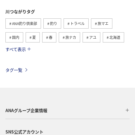
川つながりタグ
ANA釣り倶楽部
釣り
トラベル
旅マエ
国内
夏
春
旅ナカ
アユ
北海道
すべて表示
秋
ヤマメ
湖
海
イワナ
トラウト
栃木県
アマゴ
岐阜県
海外
タグ一覧
高知県
和歌山県
秋田県
ライフ
冬
長野県
東北地方
関西地方
山形県
静岡県
群馬県
四国地方
関東・甲信越地方
ANAグループ企業情報
北陸地方
徳島県
宮崎県
鳥取県
SNS公式アカウント
神奈川県
東京都
埼玉県
福井県
熊本県