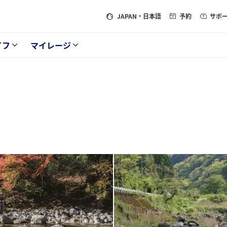
JAPAN
・日本語
予約
サポ
イフ
マイレージ