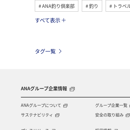
ANA釣り倶楽部
釣り
トラベ
すべて表示
秋
ヤマメ
湖
海
秋田県
ライフ
冬
長野
タグ一覧
関東・甲信越地方
北陸地方
岩手県
青森県
九州地方
歴史・文化・芸術
京都府
自
ANAグループ企業情報
ニュージーランド
アメリカ・カナ
ANAグループについて
グループ企業一覧
サステナビリティ
安全の取り組み
カナダ
バンクーバー
日光