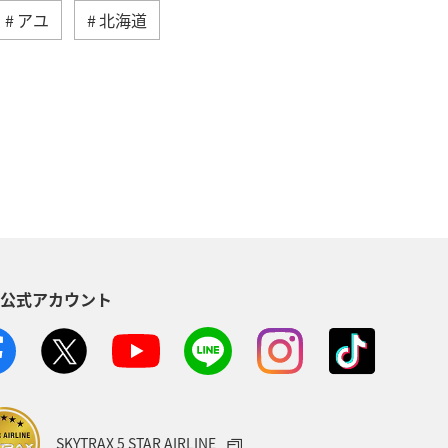
アユ
北海道
県
海外
高知県
和歌山県
群馬県
四国地方
埼玉県
福井県
熊本県
ティビティ
ANAグルメマイル
S公式アカウント
タイ
バンコク
県
東海地方
福岡県
コイ
クロダイ
石川県
SKYTRAX 5 STAR AIRLINE