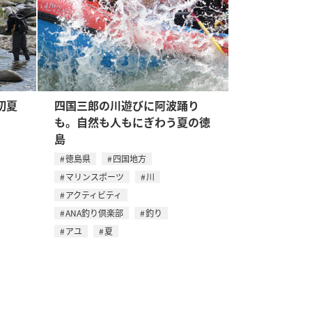
初夏
四国三郎の川遊びに阿波踊り
も。自然も人もにぎわう夏の徳
島
徳島県
四国地方
マリンスポーツ
川
アクティビティ
ANA釣り倶楽部
釣り
アユ
夏