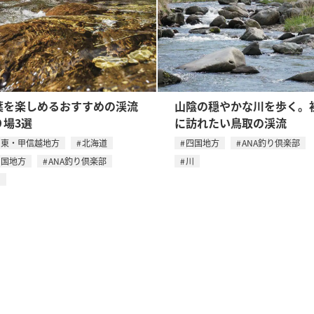
葉を楽しめるおすすめの渓流
山陰の穏やかな川を歩く。
り場3選
に訪れたい鳥取の渓流
関東・甲信越地方
北海道
四国地方
ANA釣り倶楽部
四国地方
ANA釣り倶楽部
川
川