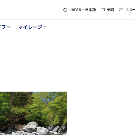
JAPAN
・日本語
予約
サポ
イフ
マイレージ