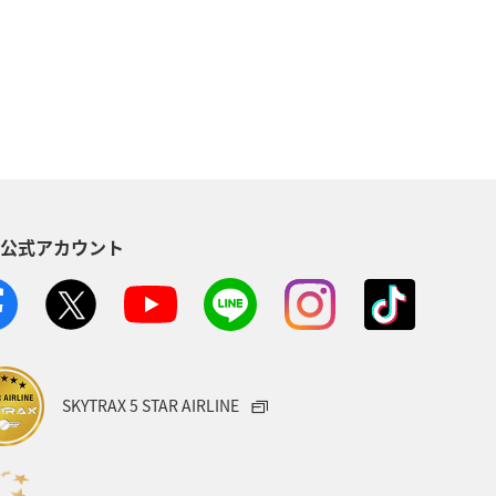
群馬県
四国地方
埼玉県
福井県
熊本県
ティビティ
ANAグルメマイル
S公式アカウント
タイ
バンコク
山口県
ダ
バンクーバー
日光
ロダイ
石川県
千葉県
SKYTRAX 5 STAR AIRLINE