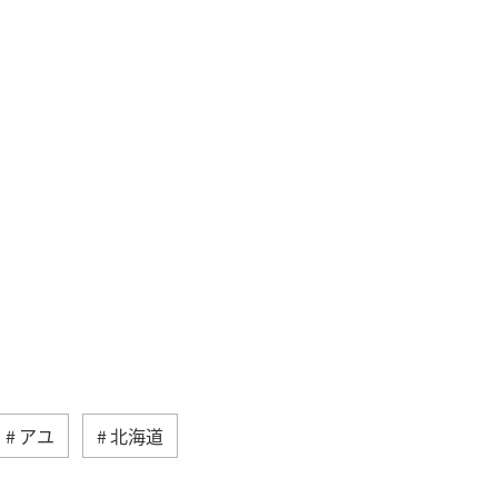
アユ
北海道
県
海外
高知県
和歌山県