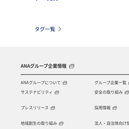
秋田県
ライフ
冬
長野
タグ一覧
関東・甲信越地方
北陸地方
岩手県
青森県
九州地方
歴史・文化・芸術
京都府
自
ANAグループ企業情報
宮城県
アメリカ・カナダ・中南米
ANAグループについて
グループ企業一覧
サステナビリティ
安全の取り組み
福岡県
福島県
東海地方
プレスリリース
採用情報
茨城県
グルメ
地域創生の取り組み
法人・自治体向け