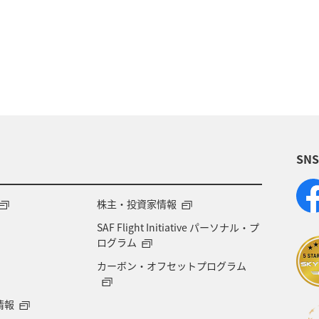
県
東北地方
関西地方
山形県
静岡県
徳島県
宮崎県
鳥取県
神奈川県
東京都
大分県
島根県
中国地方
富山県
アク
SN
然・植物
ワーケーション
スズキ
大阪府
イギリス
韓国
ニュージーランド
カナ
株主・投資家情報
SAF Flight Initiative パーソナル・プ
マリンスポーツ
マアジ
フナ
コイ
ク
ログラム
カーボン・オフセットプログラム
情報