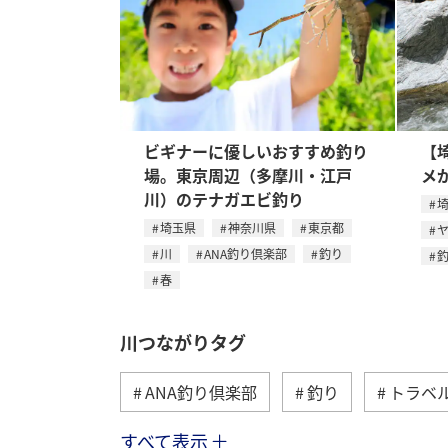
ビギナーに優しいおすすめ釣り
【
場。東京周辺（多摩川・江戸
メ
川）のテナガエビ釣り
埼玉県
神奈川県
東京都
川
ANA釣り倶楽部
釣り
春
川つながりタグ
ANA釣り倶楽部
釣り
トラベ
すべて表示
秋
ヤマメ
湖
海