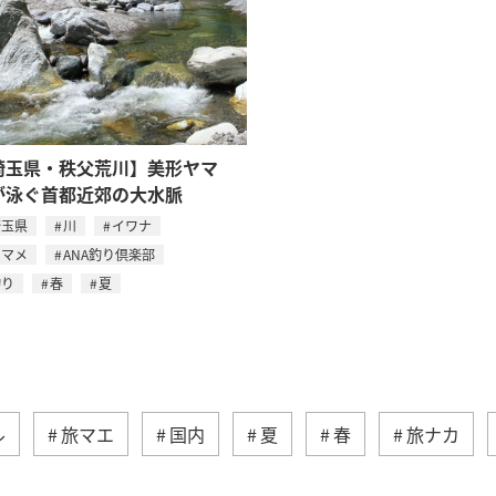
埼玉県・秩父荒川】美形ヤマ
が泳ぐ首都近郊の大水脈
埼玉県
川
イワナ
ヤマメ
ANA釣り倶楽部
釣り
春
夏
ル
旅マエ
国内
夏
春
旅ナカ
イワナ
トラウト
栃木県
アマゴ
岐阜