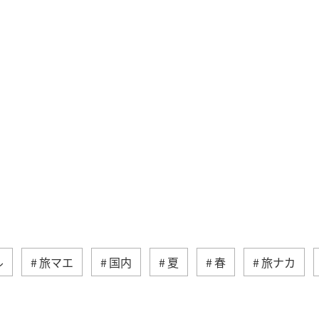
ル
旅マエ
国内
夏
春
旅ナカ
イワナ
トラウト
栃木県
アマゴ
岐阜