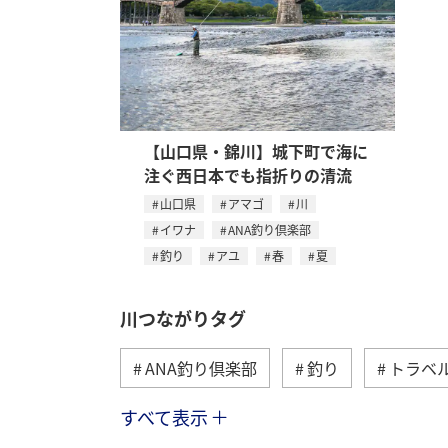
【山口県・錦川】城下町で海に
注ぐ西日本でも指折りの清流
山口県
アマゴ
川
イワナ
ANA釣り倶楽部
釣り
アユ
春
夏
川つながりタグ
ANA釣り倶楽部
釣り
トラベ
すべて表示
秋
ヤマメ
湖
海