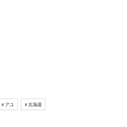
アユ
北海道
県
海外
高知県
和歌山県