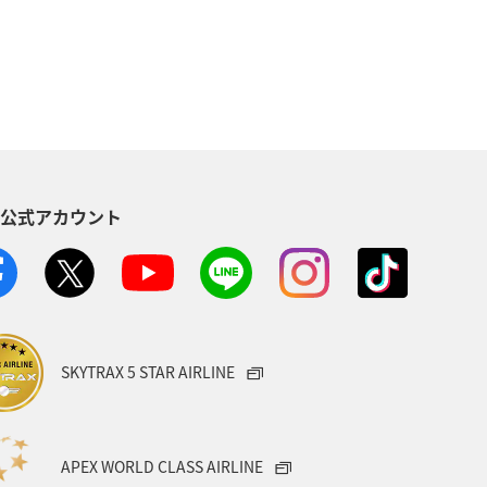
群馬県
四国地方
埼玉県
青森県
岩手県
ティビティ
ANAグルメマイル
S公式アカウント
福岡県
福島県
カナダ
ニュージーランド
石川県
千葉県
茨城県
SKYTRAX 5 STAR AIRLINE
APEX WORLD CLASS AIRLINE