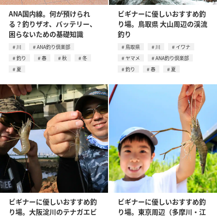
ANA国内線。何が預けられ
ビギナーに優しいおすすめ釣
る？釣りザオ、バッテリー、
り場。鳥取県 大山周辺の渓流
困らないための基礎知識
釣り
川
ANA釣り倶楽部
鳥取県
川
イワナ
釣り
春
秋
冬
ヤマメ
ANA釣り倶楽部
夏
釣り
春
夏
ビギナーに優しいおすすめ釣
ビギナーに優しいおすすめ釣
り場。大阪淀川のテナガエビ
り場。東京周辺（多摩川・江