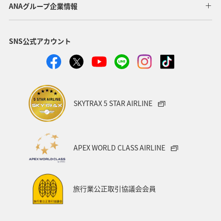
ANAグループ企業情報
北陸地方
徳島県
宮崎県
鳥取県
SNS公式アカウント
神奈川県
東京都
埼玉県
青森県
岩手県
福井県
熊本県
九州地方
大分県
島根県
中国地方
富山県
アクティビティ
SKYTRAX 5 STAR AIRLINE
ANAグルメマイル
歴史・文化・芸術
京都府
自然・植物
ワーケーション
スズキ
大阪府
APEX WORLD CLASS AIRLINE
福岡県
福島県
カナダ
バンクーバー
日光
タイ
バンコク
山口県
宮城県
旅行業公正取引協議会会員
東海地方
ニュージーランド