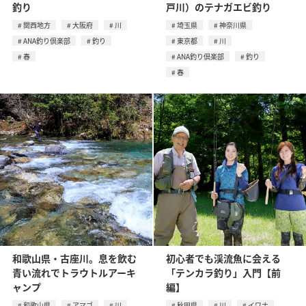
釣り
戸川）のテナガエビ釣り
関西地方
大阪府
川
埼玉県
神奈川県
ANA釣り倶楽部
釣り
東京都
川
春
ANA釣り倶楽部
釣り
春
和歌山県・古座川。息を飲む
初心者でも渓流魚に会える
青い流れでトラウトルアーキ
「テンカラ釣り」入門【前
ャンプ
編】
和歌山県
アマゴ
川
秋田県
川
イワナ