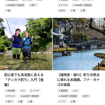
ANA釣り倶楽部
釣り
ヤマメ
ANA釣り倶楽部
春
釣り
春
夏
初心者でも渓流魚に会える
【福岡県・柳川】釣りの原点
「テンカラ釣り」入門【後
に帰れる水路網。フナ・タナ
編】
ゴの楽園
秋田県
川
イワナ
福岡県
川
ヤマメ
ANA釣り倶楽部
ANA釣り倶楽部
釣り
釣り
春
夏
フナ
春