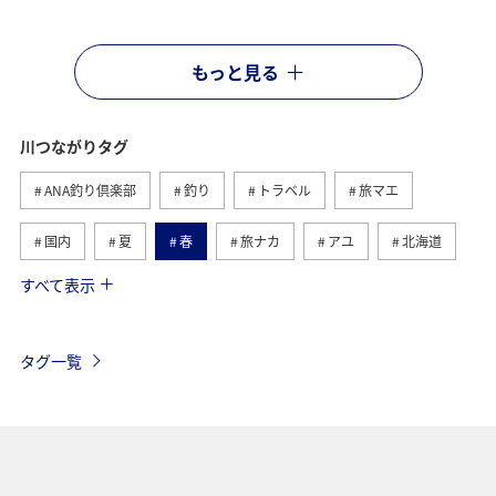
もっと見る
川つながりタグ
ANA釣り倶楽部
釣り
トラベル
旅マエ
国内
夏
春
旅ナカ
アユ
北海道
すべて表示
秋
ヤマメ
湖
海
イワナ
トラウト
栃木県
アマゴ
岐阜県
海外
タグ一覧
高知県
和歌山県
秋田県
ライフ
冬
長野県
東北地方
関西地方
山形県
静岡県
群馬県
四国地方
関東・甲信越地方