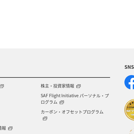
イワナ
トラウト
栃木県
アマゴ
岐阜
県
東北地方
関西地方
山形県
静岡県
徳島県
宮崎県
鳥取県
神奈川県
東京都
大分県
島根県
中国地方
富山県
アク
SN
然・植物
ワーケーション
スズキ
大阪府
バンコク
山口県
宮城県
東海地方
株主・投資家情報
SAF Flight Initiative パーソナル・プ
ス
韓国
マリンスポーツ
マアジ
フナ
ログラム
カーボン・オフセットプログラム
情報