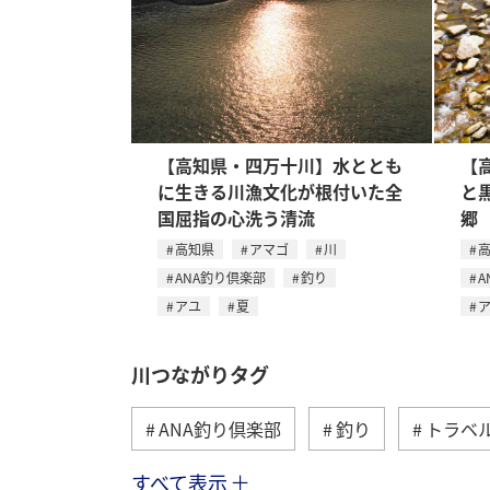
【高知県・四万十川】水ととも
【
に生きる川漁文化が根付いた全
と
国屈指の心洗う清流
郷
高知県
アマゴ
川
ANA釣り倶楽部
釣り
A
アユ
夏
川つながりタグ
ANA釣り倶楽部
釣り
トラベ
すべて表示