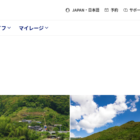
JAPAN
・日本語
予約
サポ
イフ
マイレージ