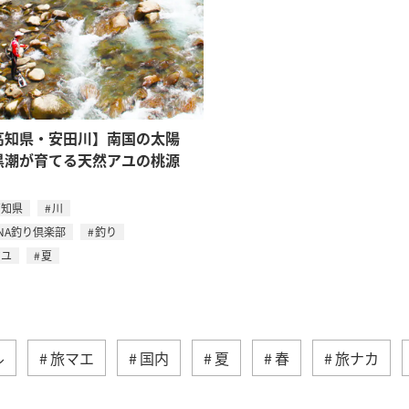
高知県・安田川】南国の太陽
黒潮が育てる天然アユの桃源
高知県
川
NA釣り倶楽部
釣り
アユ
夏
ル
旅マエ
国内
夏
春
旅ナカ