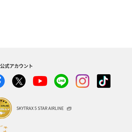
県
海外
高知県
和歌山県
群馬県
四国地方
埼玉県
青森県
岩手県
ティビティ
ANAグルメマイル
S公式アカウント
福岡県
福島県
カナダ
ニュージーランド
石川県
千葉県
茨城県
SKYTRAX 5 STAR AIRLINE