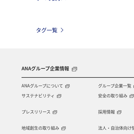
秋
ヤマメ
湖
海
秋田県
ライフ
冬
長野
タグ一覧
関東・甲信越地方
北陸地方
福井県
熊本県
九州地方
歴史・文化・芸術
京都府
自
ANAグループ企業情報
バンクーバー
日光
タイ
ANAグループについて
グループ企業一覧
サステナビリティ
安全の取り組み
アメリカ・カナダ・中南米
イギリ
プレスリリース
採用情報
グルメ
コイ
クロダイ
地域創生の取り組み
法人・自治体向け