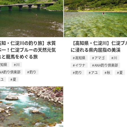
高知・仁淀川の釣り旅】水質
【高知県・仁淀川】仁淀ブ
本一！仁淀ブルーの天然元気
に浸れる県内屈指の美渓
ユと龍馬をめぐる旅
高知県
アマゴ
川
高知県
川
イワナ
ANA釣り倶楽部
NA釣り倶楽部
釣り
釣り
アユ
秋
夏
アユ
夏