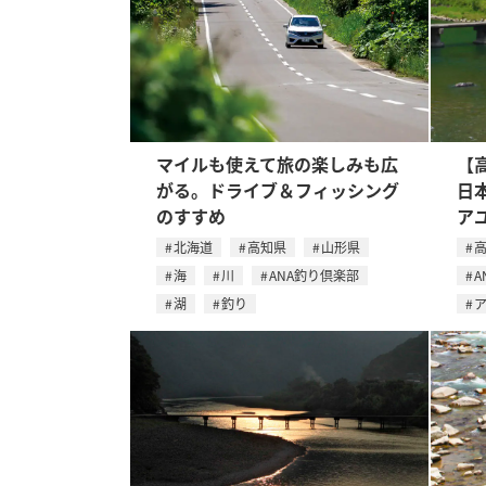
マイルも使えて旅の楽しみも広
【
がる。ドライブ＆フィッシング
日
のすすめ
ア
北海道
高知県
山形県
海
川
ANA釣り倶楽部
A
湖
釣り