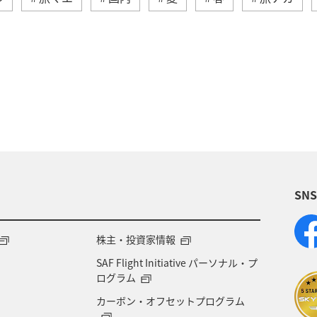
イワナ
トラウト
栃木県
アマゴ
岐阜
県
東北地方
関西地方
山形県
静岡県
徳島県
宮崎県
鳥取県
神奈川県
東京都
大分県
島根県
中国地方
富山県
アク
SN
然・植物
ワーケーション
スズキ
大阪府
ュージーランド
アメリカ・カナダ・中南米
イギリ
株主・投資家情報
SAF Flight Initiative パーソナル・プ
マリンスポーツ
マアジ
フナ
コイ
ク
ログラム
カーボン・オフセットプログラム