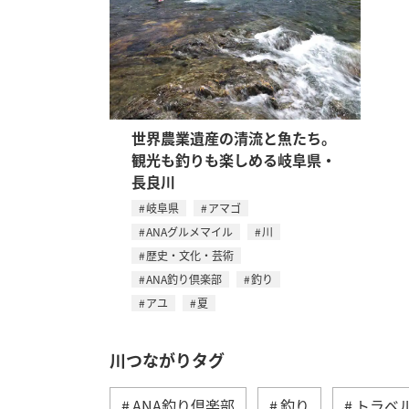
世界農業遺産の清流と魚たち。
観光も釣りも楽しめる岐阜県・
長良川
岐阜県
アマゴ
ANAグルメマイル
川
歴史・文化・芸術
ANA釣り倶楽部
釣り
アユ
夏
川つながりタグ
ANA釣り倶楽部
釣り
トラベ