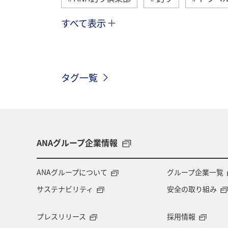
すべて表示
秋
ヤマメ
湖
海
秋田県
ライフ
冬
長野
タグ一覧
関東・甲信越地方
北陸地方
青森県
熊本県
九州地方
歴史・文化・芸術
京都府
自
ANAグループ企業情報
福岡県
福島県
日光
ニ
ANAグループについて
グループ企業一覧
サステナビリティ
安全の取り組み
東海地方
タイ
バンコク
プレスリリース
採用情報
茨城県
グルメ