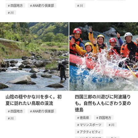
四国地方
ANA釣り倶楽部
川
川
山陰の穏やかな川を歩く。初
四国三郎の川遊びに阿波踊り
夏に訪れたい鳥取の渓流
も。自然も人もにぎわう夏の
徳島
四国地方
ANA釣り倶楽部
徳島県
四国地方
川
マリンスポーツ
川
アクティビティ