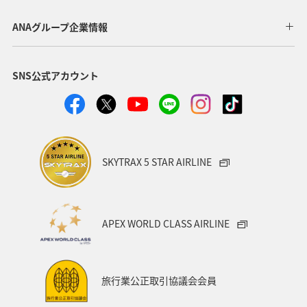
静岡県
群馬県
四国地方
関東・甲信越地方
ANAグループ企業情報
北陸地方
徳島県
宮崎県
鳥取県
SNS公式アカウント
神奈川県
東京都
埼玉県
青森県
岩手県
福井県
熊本県
九州地方
大分県
島根県
中国地方
富山県
アクティビティ
SKYTRAX 5 STAR AIRLINE
ANAグルメマイル
歴史・文化・芸術
京都府
自然・植物
ワーケーション
スズキ
大阪府
APEX WORLD CLASS AIRLINE
福岡県
福島県
カナダ
バンクーバー
日光
タイ
バンコク
山口県
宮城県
旅行業公正取引協議会会員
東海地方
ニュージーランド