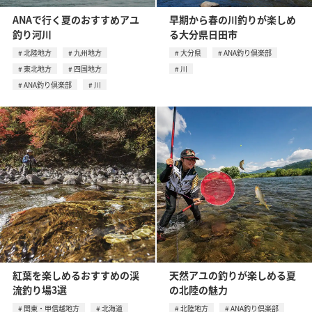
ANAで行く夏のおすすめアユ
早期から春の川釣りが楽しめ
釣り河川
る大分県日田市
北陸地方
九州地方
大分県
ANA釣り倶楽部
東北地方
四国地方
川
ANA釣り倶楽部
川
紅葉を楽しめるおすすめの渓
天然アユの釣りが楽しめる夏
流釣り場3選
の北陸の魅力
関東・甲信越地方
北海道
北陸地方
ANA釣り倶楽部