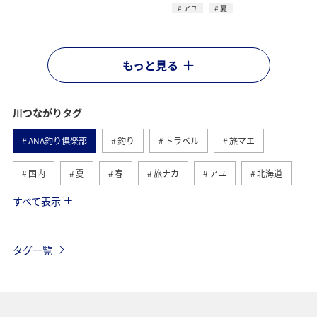
アユ
夏
もっと見る
川つながりタグ
ANA釣り倶楽部
釣り
トラベル
旅マエ
国内
夏
春
旅ナカ
アユ
北海道
すべて表示
秋
ヤマメ
湖
海
イワナ
トラウト
栃木県
アマゴ
岐阜県
海外
タグ一覧
高知県
和歌山県
秋田県
ライフ
冬
長野県
東北地方
関西地方
山形県