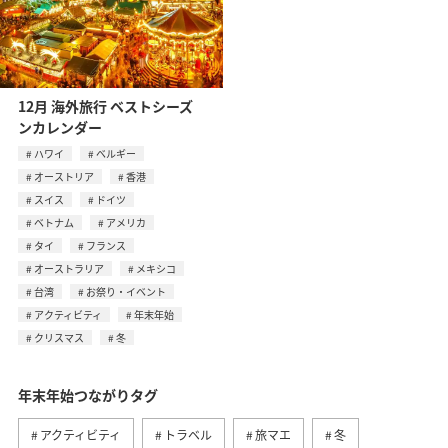
12月 海外旅行 ベストシーズ
ンカレンダー
ハワイ
ベルギー
オーストリア
香港
スイス
ドイツ
ベトナム
アメリカ
タイ
フランス
オーストラリア
メキシコ
台湾
お祭り・イベント
アクティビティ
年末年始
クリスマス
冬
年末年始つながりタグ
アクティビティ
トラベル
旅マエ
冬