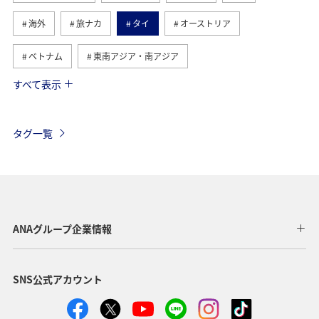
海外
旅ナカ
タイ
オーストリア
ベトナム
東南アジア・南アジア
すべて表示
メキシコ
オーストラリア
お祭り・イベント
ツアー
ヨーロッパ
ドイツ
アメリカ
タグ一覧
アメリカ・カナダ・中南米
台湾
東アジア
沖縄
国内
温泉
旅館
北海道
ライフ
日常
ショッピング＆ライフ
クリスマス
香港
ANAグループ企業情報
スウェーデン
ANA Mall
帰省
SNS公式アカウント
ANAショッピング A-style
グルメ
冬のふるさと納税
ANAのふるさと納税
春
オセアニア
秋