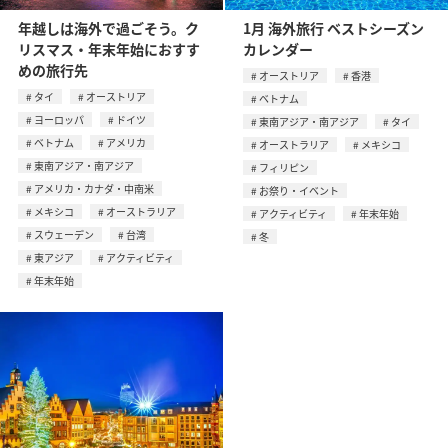
年越しは海外で過ごそう。ク
1月 海外旅行 ベストシーズン
リスマス・年末年始におすす
カレンダー
めの旅行先
オーストリア
香港
タイ
オーストリア
ベトナム
ヨーロッパ
ドイツ
東南アジア・南アジア
タイ
ベトナム
アメリカ
オーストラリア
メキシコ
東南アジア・南アジア
フィリピン
アメリカ・カナダ・中南米
お祭り・イベント
メキシコ
オーストラリア
アクティビティ
年末年始
スウェーデン
台湾
冬
東アジア
アクティビティ
年末年始