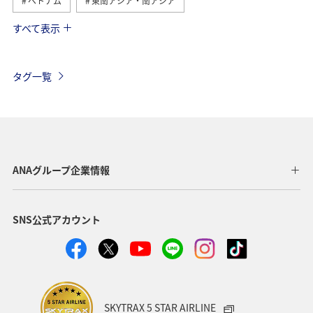
ベトナム
東南アジア・南アジア
すべて表示
メキシコ
オーストラリア
お祭り・イベント
ツアー
ヨーロッパ
ドイツ
アメリカ
タグ一覧
アメリカ・カナダ・中南米
台湾
東アジア
沖縄
国内
温泉
旅館
北海道
ライフ
日常
ショッピング＆ライフ
クリスマス
香港
ANAグループ企業情報
スウェーデン
ANA Mall
帰省
SNS公式アカウント
ANAショッピング A-style
グルメ
冬のふるさと納税
ANAのふるさと納税
春
オセアニア
秋
夏
フィリピン
ハワイ
ベルギー
スイス
SKYTRAX 5 STAR AIRLINE