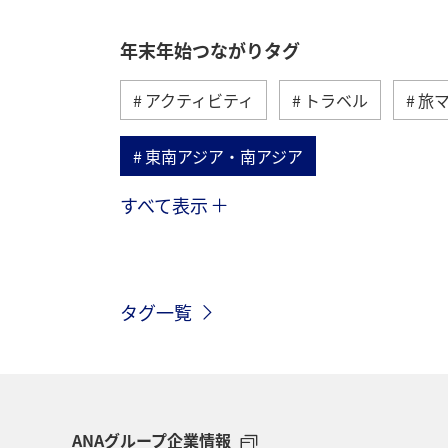
年末年始つながりタグ
アクティビティ
トラベル
旅
東南アジア・南アジア
すべて表示
メキシコ
オーストラリア
お
アメリカ・カナダ・中南米
台湾
タグ一覧
ショッピング＆ライフ
クリスマス
冬のふるさと納税
ANAのふるさと
スイス
フランス
ANAグループ企業情報