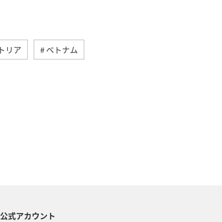
トリア
ベトナム
アメリカ
北海道
ライフ
日常
ANAショッピング A-style
グルメ
ピン
ハワイ
ベルギー
S公式アカウント