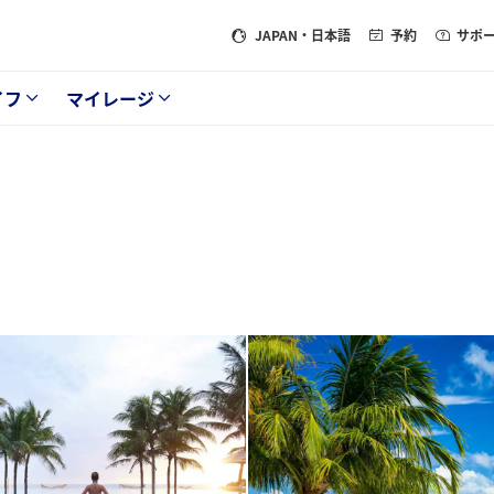
JAPAN
・日本語
予約
サポ
イフ
マイレージ