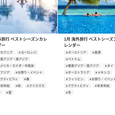
外旅行 ベストシーズンカレ
1月 海外旅行 ベストシーズ
ダー
レンダー
オセアニア
ヨーロッパ
オーストリア
香港
東南アジア・南アジア
ベトナム
アメリカ・カナダ・中南米
東南アジア・南アジア
タイ
東アジア
お祭り・イベント
オーストラリア
メキシコ
アクティビティ
春
フィリピン
お祭り・イベン
年末年始
秋
クリスマス
アクティビティ
年末年始
冬
夏
冬