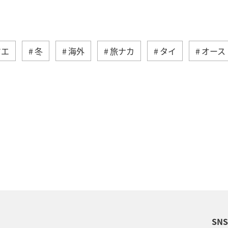
マエ
冬
海外
旅ナカ
タイ
オース
祭り・イベント
ツアー
ヨーロッパ
ドイツ
東アジア
沖縄
国内
温泉
旅館
香港
スウェーデン
ANA Mall
帰省
納税
春
オセアニア
秋
夏
フィリ
SN