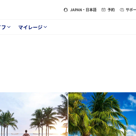
JAPAN
・日本語
予約
サポ
イフ
マイレージ