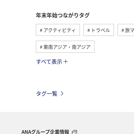
年末年始つながりタグ
アクティビティ
トラベル
旅
東南アジア・南アジア
すべて表示
メキシコ
オーストラリア
お
アメリカ・カナダ・中南米
台湾
タグ一覧
ショッピング＆ライフ
クリスマス
冬のふるさと納税
ANAのふるさと
スイス
フランス
ANAグループ企業情報