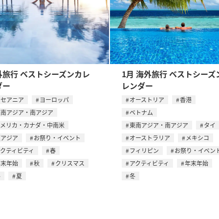
外旅行 ベストシーズンカレ
1月 海外旅行 ベストシーズ
ダー
レンダー
オセアニア
ヨーロッパ
オーストリア
香港
東南アジア・南アジア
ベトナム
アメリカ・カナダ・中南米
東南アジア・南アジア
タイ
東アジア
お祭り・イベント
オーストラリア
メキシコ
アクティビティ
春
フィリピン
お祭り・イベン
年末年始
秋
クリスマス
アクティビティ
年末年始
冬
夏
冬