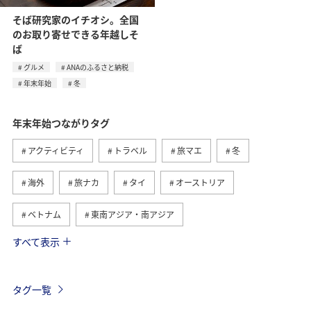
そば研究家のイチオシ。全国
のお取り寄せできる年越しそ
ば
グルメ
ANAのふるさと納税
年末年始
冬
年末年始つながりタグ
アクティビティ
トラベル
旅マエ
冬
海外
旅ナカ
タイ
オーストリア
ベトナム
東南アジア・南アジア
すべて表示
メキシコ
オーストラリア
お祭り・イベント
ツアー
ヨーロッパ
ドイツ
アメリカ
タグ一覧
アメリカ・カナダ・中南米
台湾
東アジア
沖縄