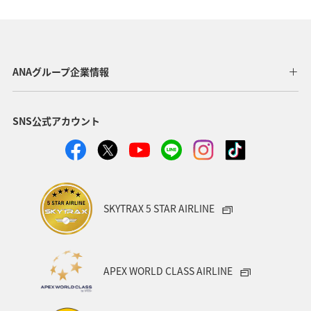
国内
温泉
旅館
北海道
ライフ
日常
ショッピング＆ライフ
クリスマス
香港
ANAグループ企業情報
スウェーデン
ANA Mall
帰省
SNS公式アカウント
ANAショッピング A-style
グルメ
冬のふるさと納税
ANAのふるさと納税
春
オセアニア
秋
夏
フィリピン
ハワイ
ベルギー
スイス
SKYTRAX 5 STAR AIRLINE
フランス
APEX WORLD CLASS AIRLINE