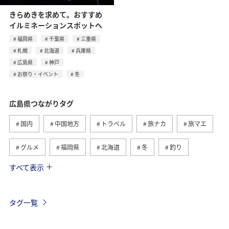
きらめきを求めて。おすすめ
イルミネーションスポットへ
福岡県
千葉県
三重県
札幌
北海道
兵庫県
広島県
神戸
お祭り・イベント
冬
広島県つながりタグ
国内
中国地方
トラベル
旅ナカ
旅マエ
グルメ
福岡県
北海道
冬
釣り
すべて表示
ANA釣り倶楽部
ショッピング＆ライフ
愛媛県
鹿児島県
飛行機
東京都
ライフ
仙台
タグ一覧
沖縄
島根県
自然・植物
アクティビティ