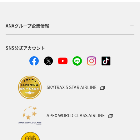
山口県
秋
千葉県
三重県
札幌
お祭り・イベント
兵庫県
神戸
趣味
ANAグループ企業情報
世界遺産
春
トラウト
湖
夏
SNS公式アカウント
リゾート
岡山県
埼玉県
香川県
高知県
SKYTRAX 5 STAR AIRLINE
APEX WORLD CLASS AIRLINE