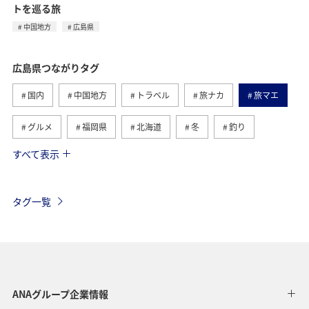
トを巡る旅
中国地方
広島県
広島県つながりタグ
国内
中国地方
トラベル
旅ナカ
旅マエ
グルメ
福岡県
北海道
冬
釣り
すべて表示
ANA釣り倶楽部
ショッピング＆ライフ
愛媛県
鹿児島県
飛行機
東京都
ライフ
仙台
タグ一覧
沖縄
島根県
自然・植物
アクティビティ
山口県
秋
千葉県
三重県
札幌
お祭り・イベント
兵庫県
神戸
趣味
ANAグループ企業情報