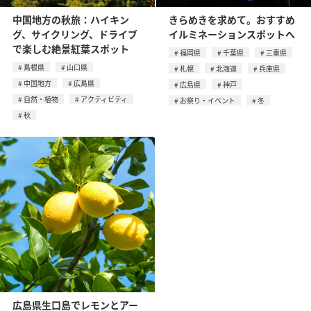
中国地方の秋旅：ハイキン
きらめきを求めて。おすすめ
グ、サイクリング、ドライブ
イルミネーションスポットへ
で楽しむ絶景紅葉スポット
福岡県
千葉県
三重県
島根県
山口県
札幌
北海道
兵庫県
中国地方
広島県
広島県
神戸
自然・植物
アクティビティ
お祭り・イベント
冬
秋
広島県生口島でレモンとアー