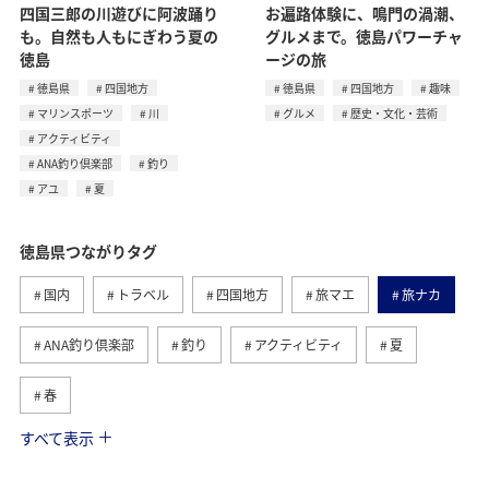
四国三郎の川遊びに阿波踊り
お遍路体験に、鳴門の渦潮、
も。自然も人もにぎわう夏の
グルメまで。徳島パワーチャ
徳島
ージの旅
徳島県
四国地方
徳島県
四国地方
趣味
マリンスポーツ
川
グルメ
歴史・文化・芸術
アクティビティ
ANA釣り倶楽部
釣り
アユ
夏
徳島県つながりタグ
国内
トラベル
四国地方
旅マエ
旅ナカ
ANA釣り倶楽部
釣り
アクティビティ
夏
春
すべて表示
秋
趣味
グルメ
川
岐阜県