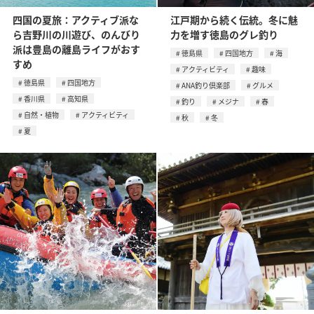
四国の夏旅：アクティブ派な
江戸期から続く伝統。冬に魅
ら吉野川の川遊び、のんびり
力を増す徳島のグレ釣り
派は豊島の離島ライフがおす
徳島県
四国地方
海
すめ
アクティビティ
趣味
徳島県
四国地方
ANA釣り倶楽部
グルメ
香川県
高知県
釣り
メジナ
春
自然・植物
アクティビティ
秋
冬
夏