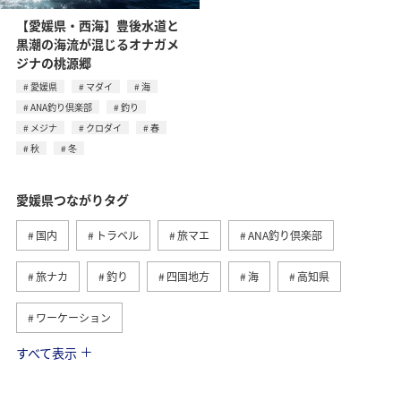
【愛媛県・西海】豊後水道と
黒潮の海流が混じるオナガメ
ジナの桃源郷
愛媛県
マダイ
海
ANA釣り倶楽部
釣り
メジナ
クロダイ
春
秋
冬
愛媛県つながりタグ
国内
トラベル
旅マエ
ANA釣り倶楽部
旅ナカ
釣り
四国地方
海
高知県
ワーケーション
すべて表示
冬
趣味
歴史・文化・芸術
秋
グルメ
沖縄
夏
家族旅行
ワーケーション（家族）