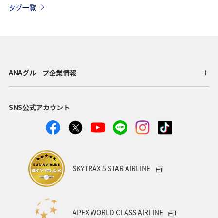
タグ一覧
温泉
一人旅
ワーケーション（単身）
サイクリング
春
長崎県
メジナ
マアジ
福岡県
ショッピング＆ライフ
北海道
広島県
ANAグループ企業情報
鹿児島県
飛行機
東京都
ライフ
仙台
SNS公式アカウント
関西地方
大分県
九州地方
アクティビティ
東海地方
和歌山県
静岡県
ホテル
マダイ
クロダイ
アオリイカ
SKYTRAX 5 STAR AIRLINE
APEX WORLD CLASS AIRLINE