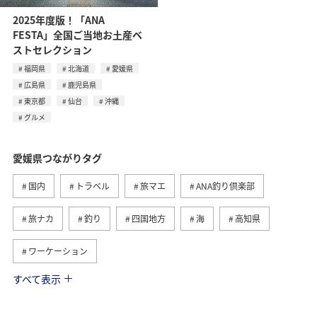
2025年度版！「ANA
FESTA」全国ご当地お土産ベ
ストセレクション
福岡県
北海道
愛媛県
広島県
鹿児島県
東京都
仙台
沖縄
グルメ
愛媛県つながりタグ
国内
トラベル
旅マエ
ANA釣り倶楽部
旅ナカ
釣り
四国地方
海
高知県
ワーケーション
すべて表示
冬
趣味
歴史・文化・芸術
秋
グルメ
沖縄
夏
家族旅行
ワーケーション（家族）