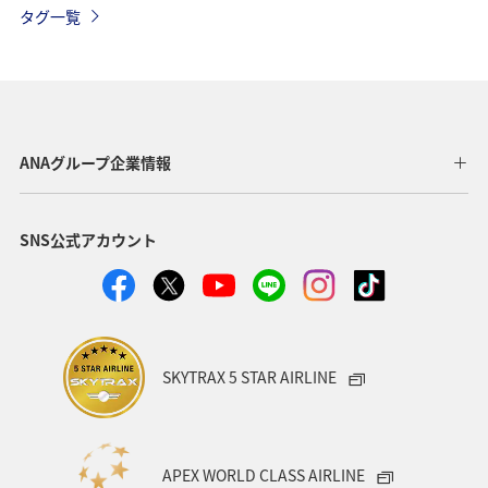
タグ一覧
温泉
一人旅
ワーケーション（単身）
サイクリング
春
長崎県
メジナ
マアジ
福岡県
ショッピング＆ライフ
北海道
広島県
ANAグループ企業情報
鹿児島県
飛行機
東京都
ライフ
仙台
SNS公式アカウント
関西地方
大分県
九州地方
アクティビティ
東海地方
和歌山県
静岡県
ホテル
マダイ
クロダイ
アオリイカ
SKYTRAX 5 STAR AIRLINE
APEX WORLD CLASS AIRLINE