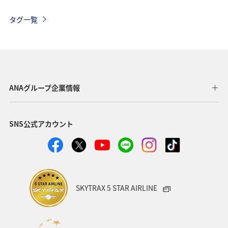
沖縄
夏
家族旅行
ワーケーション（家族）
タグ一覧
温泉
一人旅
ワーケーション（単身）
サイクリング
春
長崎県
メジナ
マアジ
福岡県
ショッピング＆ライフ
北海道
広島県
ANAグループ企業情報
鹿児島県
飛行機
東京都
ライフ
仙台
SNS公式アカウント
関西地方
大分県
九州地方
アクティビティ
東海地方
和歌山県
静岡県
ホテル
マダイ
クロダイ
アオリイカ
SKYTRAX 5 STAR AIRLINE