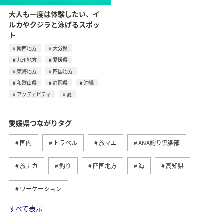
大人も一度は体験したい、イ
ルカやクジラと泳げるスポッ
ト
関西地方
大分県
九州地方
愛媛県
東海地方
四国地方
和歌山県
静岡県
沖縄
アクティビティ
夏
愛媛県つながりタグ
国内
トラベル
旅マエ
ANA釣り倶楽部
旅ナカ
釣り
四国地方
海
高知県
ワーケーション
すべて表示
冬
趣味
歴史・文化・芸術
秋
グルメ