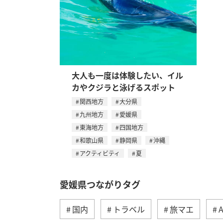
大人も一度は体験したい、イル
カやクジラと泳げるスポット
関西地方
大分県
九州地方
愛媛県
東海地方
四国地方
和歌山県
静岡県
沖縄
アクティビティ
夏
愛媛県つながりタグ
国内
トラベル
旅マエ