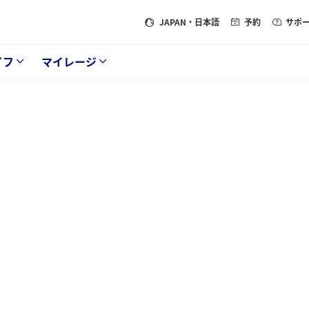
JAPAN
・日本語
予約
サポ
イフ
マイレージ