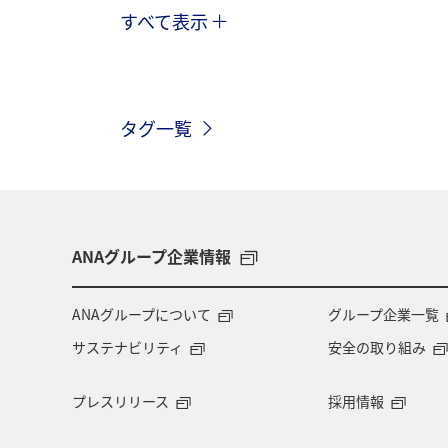
すべて表示
冬
趣味
歴史・文化・芸術
一人旅
ワーケーション（単身）
タグ一覧
ショッピング＆ライフ
北海道
大分県
九州地方
アクティビ
クロダイ
ANAグループ企業情報
ANAグループについて
グループ企業一覧
サステナビリティ
安全の取り組み
プレスリリース
採用情報