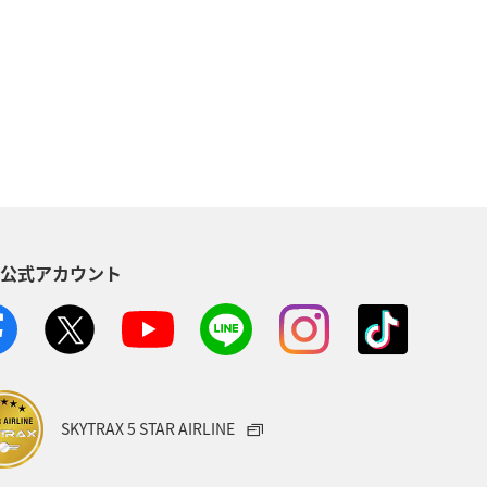
ワーケーション（家族）
温泉
崎県
福岡県
フ
仙台
関西地方
アオリイカ
マダイ
S公式アカウント
SKYTRAX 5 STAR AIRLINE