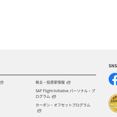
秋
グルメ
沖縄
夏
家族旅行
サイクリング
マアジ
メジナ
春
長
広島県
鹿児島県
飛行機
東京都
ライ
ティ
東海地方
和歌山県
静岡県
ホテル
SN
株主・投資家情報
SAF Flight Initiative パーソナル・プ
ログラム
カーボン・オフセットプログラム