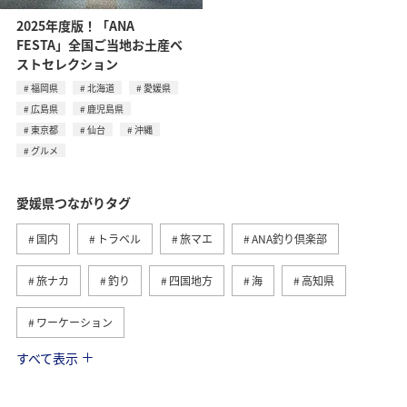
2025年度版！「ANA
FESTA」全国ご当地お土産ベ
ストセレクション
福岡県
北海道
愛媛県
広島県
鹿児島県
東京都
仙台
沖縄
グルメ
愛媛県つながりタグ
国内
トラベル
旅マエ
ANA釣り倶楽部
旅ナカ
釣り
四国地方
海
高知県
ワーケーション
すべて表示
冬
趣味
歴史・文化・芸術
秋
グルメ
沖縄
夏
家族旅行
ワーケーション（家族）