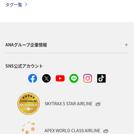
タグ一覧
温泉
一人旅
ワーケーション（単身）
サイクリング
マアジ
メジナ
春
長崎県
福岡県
ショッピング＆ライフ
北海道
広島県
ANAグループ企業情報
鹿児島県
飛行機
東京都
ライフ
仙台
SNS公式アカウント
関西地方
大分県
九州地方
アクティビティ
東海地方
和歌山県
静岡県
ホテル
アオリイカ
マダイ
クロダイ
SKYTRAX 5 STAR AIRLINE
APEX WORLD CLASS AIRLINE