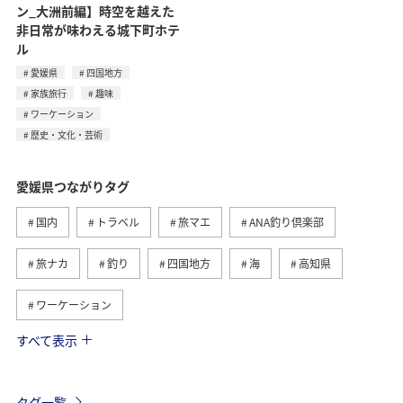
ン_大洲前編】時空を越えた
非日常が味わえる城下町ホテ
ル
愛媛県
四国地方
家族旅行
趣味
ワーケーション
歴史・文化・芸術
愛媛県つながりタグ
国内
トラベル
旅マエ
ANA釣り倶楽部
旅ナカ
釣り
四国地方
海
高知県
ワーケーション
すべて表示
冬
趣味
歴史・文化・芸術
秋
グルメ
沖縄
夏
家族旅行
ワーケーション（家族）
タグ一覧