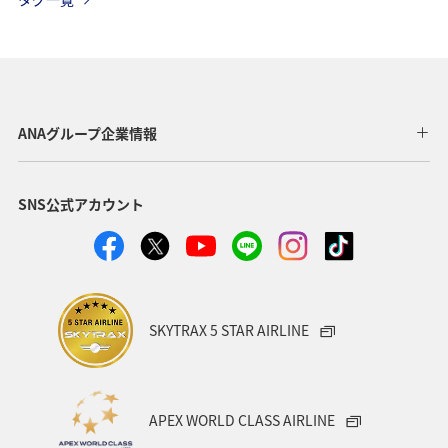
温泉
一人旅
ワーケーション（単身）
サイクリング
春
長崎県
メジナ
マアジ
福岡県
ショッピング＆ライフ
北海道
広島県
ANAグループ企業情報
鹿児島県
飛行機
東京都
ライフ
仙台
SNS公式アカウント
関西地方
大分県
九州地方
アクティビティ
東海地方
和歌山県
静岡県
ホテル
マダイ
クロダイ
アオリイカ
SKYTRAX 5 STAR AIRLINE
APEX WORLD CLASS AIRLINE