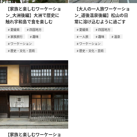
【家族と楽しむワーケーショ
【大人の一人旅ワーケーショ
ン_大洲後編】大洲で歴史に
ン_道後温泉後編】松山の日
触れ宇和島で食を楽しむ
常に溶け込むように過ごす
愛媛県
四国地方
愛媛県
四国地方
家族旅行
趣味
一人旅
趣味
温泉
ワーケーション
ワーケーション
歴史・文化・芸術
歴史・文化・芸術
【家族と楽しむワーケーショ