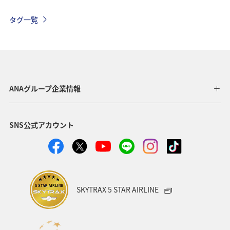
沖縄
夏
家族旅行
ワーケーション（家族）
タグ一覧
温泉
一人旅
ワーケーション（単身）
サイクリング
マアジ
メジナ
春
長崎県
福岡県
ショッピング＆ライフ
北海道
広島県
ANAグループ企業情報
鹿児島県
飛行機
東京都
ライフ
仙台
SNS公式アカウント
関西地方
大分県
九州地方
アクティビティ
東海地方
和歌山県
静岡県
ホテル
アオリイカ
マダイ
クロダイ
SKYTRAX 5 STAR AIRLINE