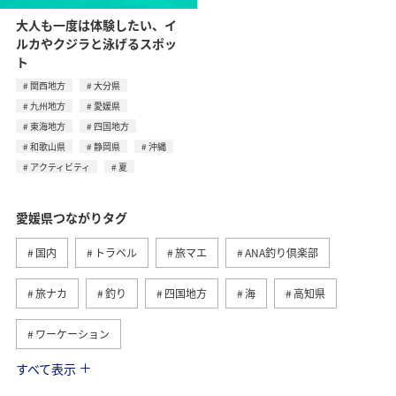
大人も一度は体験したい、イ
ルカやクジラと泳げるスポッ
ト
関西地方
大分県
九州地方
愛媛県
東海地方
四国地方
和歌山県
静岡県
沖縄
アクティビティ
夏
愛媛県つながりタグ
国内
トラベル
旅マエ
ANA釣り倶楽部
旅ナカ
釣り
四国地方
海
高知県
ワーケーション
すべて表示
冬
趣味
歴史・文化・芸術
秋
グルメ