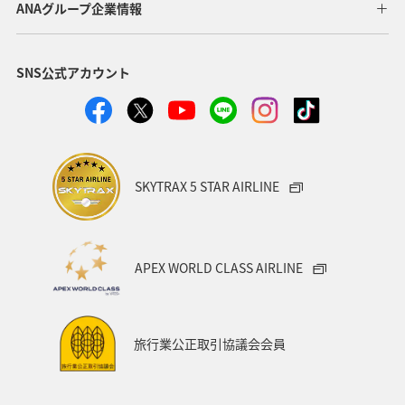
ANAグループ企業情報
鹿児島県
飛行機
東京都
ライフ
仙台
SNS公式アカウント
関西地方
大分県
九州地方
アクティビティ
東海地方
和歌山県
静岡県
ホテル
アオリイカ
マダイ
クロダイ
SKYTRAX 5 STAR AIRLINE
APEX WORLD CLASS AIRLINE
旅行業公正取引協議会会員