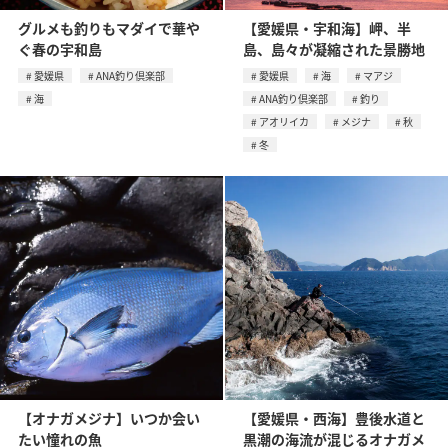
グルメも釣りもマダイで華や
【愛媛県・宇和海】岬、半
ぐ春の宇和島
島、島々が凝縮された景勝地
愛媛県
ANA釣り倶楽部
愛媛県
海
マアジ
海
ANA釣り倶楽部
釣り
アオリイカ
メジナ
秋
冬
【オナガメジナ】いつか会い
【愛媛県・西海】豊後水道と
たい憧れの魚
黒潮の海流が混じるオナガメ