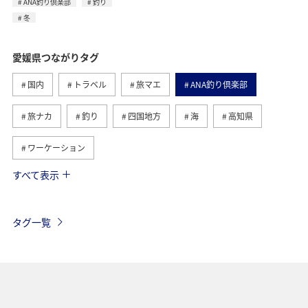
ANA釣り倶楽部
釣り
冬
愛媛県つながりタグ
国内
トラベル
旅マエ
ANA釣り倶楽部
旅ナカ
釣り
四国地方
海
高知県
ワーケーション
すべて表示
冬
趣味
歴史・文化・芸術
秋
グルメ
沖縄
夏
家族旅行
ワーケーション（家族）
タグ一覧
温泉
一人旅
ワーケーション（単身）
サイクリング
マアジ
メジナ
春
長崎県
福岡県
ショッピング＆ライフ
北海道
広島県