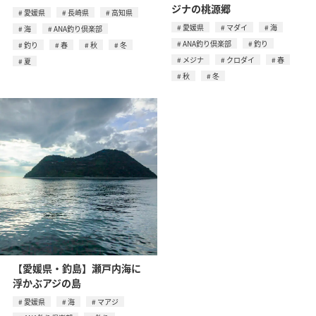
ジナの桃源郷
愛媛県
長崎県
高知県
愛媛県
マダイ
海
海
ANA釣り倶楽部
ANA釣り倶楽部
釣り
釣り
春
秋
冬
メジナ
クロダイ
春
夏
秋
冬
【愛媛県・釣島】瀬戸内海に
浮かぶアジの島
愛媛県
海
マアジ