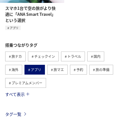
スマホ1台で空の旅がより快
適に「ANA Smart Travel」
という選択
アプリ
搭乗つながりタグ
旅ナカ
チェックイン
トラベル
国内
海外
アプリ
旅マエ
予約
旅の準備
プレミアムメンバー
すべて表示
ANAマイレージクラブ
プレミアムメンバー限定（ラウンジ除く）
タグ一覧
AMC会員専用サービス