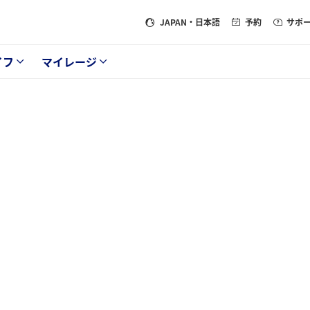
JAPAN
・日本語
予約
サポ
イフ
マイレージ