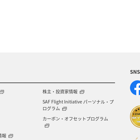
ANA釣り倶楽部
釣り
ショッピング＆ライフ
リカ・カナダ・中南米
栃木県
福岡県
プレミ
海外
ANAカード
マイルの教室
マイルを使
飛行機
空港グルメ
海
タチウオ
秋
SN
株主・投資家情報
SAF Flight Initiative パーソナル・プ
ログラム
カーボン・オフセットプログラム
情報