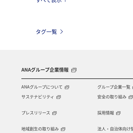
関東・甲信越地方
ANA CA's Note
夏
三重県
群馬県
アメ
タグ一覧
自然・植物
歴史・文化・芸術
AMC会員専用サービス
ANA Pay
トラウト
湖
冬
機内
ANAグループ企業情報
ANAグループについて
グループ企業一覧
サステナビリティ
安全の取り組み
プレスリリース
採用情報
地域創生の取り組み
法人・自治体向け