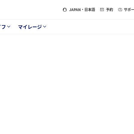
JAPAN
・日本語
予約
サポ
イフ
マイレージ