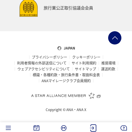
東海地方
熊本県
福島県
ANAのふるさと納税
旅行業公正取引協議会会員
ANAショッピング A-style
世界遺産
ショッピング＆ライフ
ツアー
大分県
京都府
愛知県
愛媛県
トラウト
マイルを使う
JAPAN
プライバシーポリシー
クッキーポリシー
宮城県
広島県
鹿児島県
旅館
徳島県
利用者情報の外部送信について
サイト利用規約
推奨環境
ウェブアクセシビリティについて
サイトマップ
運送約款
三重県
ANA CA's Note
AMC会員専用サービス
標識・各種約款・旅行条件書・取扱料金表
ANAマイレージクラブ会員規約
香川県
長崎県
青森県
オーストラリア
ドイツ
空港グルメ
日常
アユ
埼玉県
Copyright ©
ANA・ANA X
和歌山県
ホノルル
ラウンジ
ANAのサービス
ベトナム
台湾
タイ
韓国
富山県