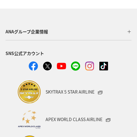
東北地方
家族旅行
冬
ライフ
四国地方
川
海
ANAマイレージクラブ
神奈川県
ANAグループ企業情報
関西地方
北陸地方
福岡県
高知県
SNS公式アカウント
山形県
宮崎県
ANAグルメマイル
ヨーロッパ
中国地方
湖
旅アト
静岡県
ワーケーション
アメリカ
東南アジア・南アジア
SKYTRAX 5 STAR AIRLINE
ハワイ
栃木県
秋田県
大阪府
群馬県
石川県
一人旅
アメリカ・カナダ・中南米
APEX WORLD CLASS AIRLINE
千葉県
プレミアムメンバー
東アジア
兵庫県