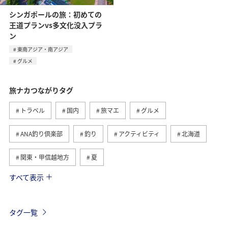
シンガポールの旅：初めての
王道プランvs多文化没入プラ
ン
東南アジア・南アジア
グルメ
旅ナカつながりタグ
トラベル
国内
旅マエ
グルメ
ANA釣り倶楽部
釣り
アクティビティ
北海道
関東・甲信越地方
夏
すべて表示
趣味
自然・植物
海外
歴史・文化・芸術
温泉
秋
東京都
九州地方
タグ一覧
マイルを貯める
沖縄
春
ホテル